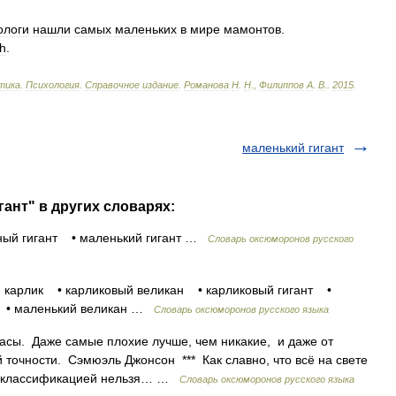
ологи
нашли
самых
маленьких
в
мире
мамонтов
.
h
.
тика
.
Психология
.
Справочное
издание
.
Романова
Н
.
Н
.,
Филиппов
А
.
В
.
.
2015
.
маленький гигант
ант" в других словарях:
ный гигант • маленький гигант …
Словарь оксюморонов русского
 карлик • карликовый великан • карликовый гигант •
 • маленький великан …
Словарь оксюморонов русского языка
асы. Даже самые плохие лучше, чем никакие, и даже от
точности. Сэмюэль Джонсон *** Как славно, что всё на свете
то классификацией нельзя… …
Словарь оксюморонов русского языка