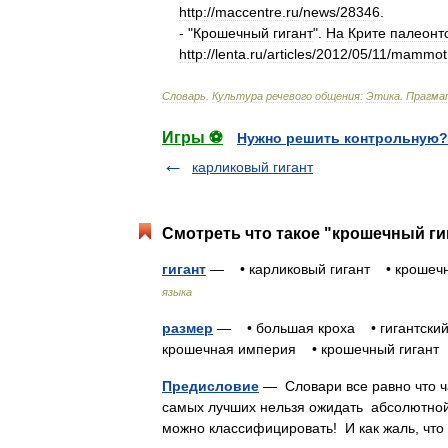
http:
//
maccentre
.
ru
/
news
/
28346
.
- "
Крошечный
гигант
".
На
Крите
палеонт
http:
//
lenta
.
ru
/
articles
/
2012
/
05
/
11
/
mammot
Словарь
.
Культура
речевого
общения:
Этика
.
Прагма
Игры ⚽
Нужно решить контрольную?
карликовый гигант
Смотреть что такое "крошечный гиг
гигант
— • карликовый гигант • крошеч
языка
размер
— • большая кроха • гигантский
крошечная империя • крошечный гигант
Предисловие
— Словари все равно что ч
самых лучших нельзя ожидать абсолютной 
можно классифицировать! И как жаль, ч