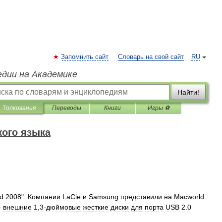
Запомнить сайт
Словарь на свой сайт
RU
едии на Академике
Найти!
Толкования
Переводы
Книги
Игры ⚽
ого языка
d
2008
".
Компании
LaCie
и
Samsung
представили
на
Macworld
-
внешние
1
,
3
-
дюймовые
жесткие
диски
для
порта
USB
2
.
0