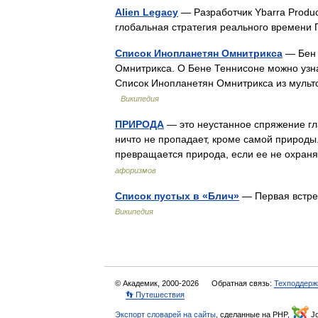
Alien Legacy
— Разработчик Ybarra Produc
глобальная стратегия реального време
Список Инопланетян Омнитрикса
— Бен 
Омнитрикса. О Бене Теннисоне можно узна
Список Инопланетян Омнитрикса из мульт
Википедия
ПРИРОДА
— это неустанное спряжение гл
ничто не пропадает, кроме самой природы
превращается природа, если ее не охра
афоризмов
Список пустых в «Блич»
— Первая встреч
Википедия
© Академик, 2000-2026
Обратная связь:
Техподдерж
👣 Путешествия
Экспорт словарей на сайты
, сделанные на PHP,
Jo