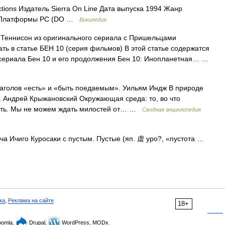
tions Издатель Sierra On Line Дата выпуска 1994 Жанр
ни Платформы PC (DO …
Википедия
Теннисон из оригинального сериала с Пришельцами
ть в статье БЕН 10 (серия фильмов) В этой статье содержатся
сериала Бен 10 и его продолжения Бен 10: Инопланетная… …
аголов «есть» и «быть поедаемым». Уильям Индж В природе
. Андрей Крыжановский Окружающая среда: то, во что
нять. Мы не можем ждать милостей от… …
Сводная энциклопедия
а Ичиго Куросаки с пустым. Пустые (яп. 虚 уро?, «пустота …
ка
,
Реклама на сайте
18+
omla,
Drupal,
WordPress, MODx.