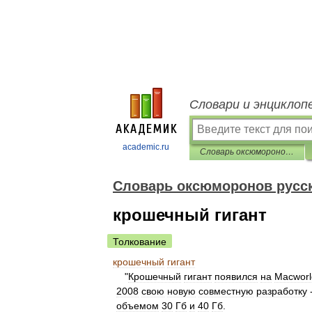
Словари и энциклоп
academic.ru
Словарь оксюморонов русского языка
Словарь оксюморонов русск
крошечный гигант
Толкование
крошечный
гигант
"
Крошечный
гигант
появился
на
Macworl
2008
свою
новую
совместную
разработку
объемом
30
Гб
и
40
Гб
.