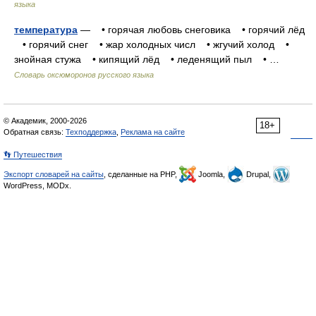
языка
температура
— • горячая любовь снеговика • горячий лёд
• горячий снег • жар холодных числ • жгучий холод •
знойная стужа • кипящий лёд • леденящий пыл • …
Словарь оксюморонов русского языка
© Академик, 2000-2026
18+
Обратная связь:
Техподдержка
,
Реклама на сайте
👣 Путешествия
Экспорт словарей на сайты
, сделанные на PHP,
Joomla,
Drupal,
WordPress, MODx.