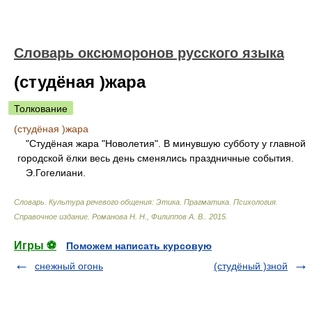
Словарь оксюморонов русского языка
(студёная )жара
Толкование
(студёная )жара
"Студёная жара "Новолетия". В минувшую субботу у главной
городской ёлки весь день сменялись праздничные события.
Э.Гогелиани.
Словарь. Культура речевого общения: Этика. Прагматика. Психология.
Справочное издание
.
Романова Н. Н., Филиппов А. В.
.
2015
.
Игры ⚽
Поможем написать курсовую
снежный огонь
(студёный )зной