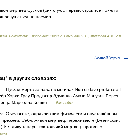
ивой
мертвец
Суслов
(
он
-
то
уж
с
первых
строк
все
понял
и
он
ослушаться
не
посмел
.
тика
.
Психология
.
Справочное
издание
.
Романова
Н
.
Н
.,
Филиппов
А
.
В
.
.
2015
.
(живой )труп
ец" в других словарях:
— Пускай мёртвые лежат в могилах Non si deve profanare il
ссёр Хорхе Грау Продюсер Эдмондо Амати Мануэль Перез
тиненца Марчелло Кошия …
Википедия
ес. О человеке, одряхлевшем физически и опустошённом
 прежней, Себя, живой мертвец, переживаю я (Вяземский.
) И я живу теперь, как ходячий мертвец: противно… …
зыка