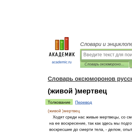
Словари и энциклоп
academic.ru
Словарь оксюморонов русского языка
Словарь оксюморонов русск
(живой )мертвец
Толкование
Перевод
(
живой
)
мертвец
Ходят
среди
нас
живые
мертвецы
,
со
см
на
ее
воскресение
,
так
как
здесь
мы
подг
воскресшие
до
смерти
тела
, -
делом
,
опы