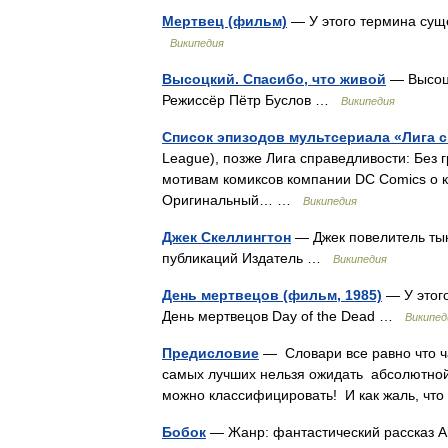
Мертвец (фильм)
— У этого термина сущ
Википедия
Высоцкий. Спасибо, что живой
— Высоцк
Режиссёр Пётр Буслов …
Википедия
Список эпизодов мультсериала «Лига 
League), позже Лига справедливости: Без г
мотивам комиксов компании DC Comics о к
Оригинальный… …
Википедия
Джек Скеллингтон
— Джек повелитель ты
публикаций Издатель …
Википедия
День мертвецов (фильм, 1985)
— У этого
День мертвецов Day of the Dead …
Википед
Предисловие
— Словари все равно что ч
самых лучших нельзя ожидать абсолютной 
можно классифицировать! И как жаль, ч
Бобок
— Жанр: фантастический рассказ Ав