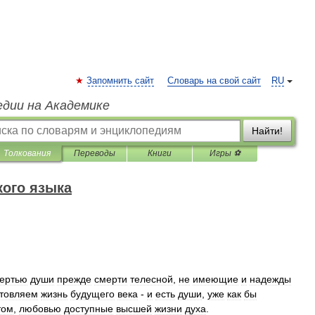
Запомнить сайт
Словарь на свой сайт
RU
едии на Академике
Найти!
Толкования
Переводы
Книги
Игры ⚽
ого языка
ертью
души
прежде
смерти
телесной
,
не
имеющие
и
надежды
отовляем
жизнь
будущего
века
-
и
есть
души
,
уже
как
бы
том
,
любовью
доступные
высшей
жизни
духа
.