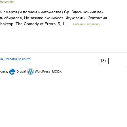
Википедия
й смерти (и полном ничтожестве) Ср. Здесь кончил век
ть сбирался, Но заживо скончался. Жуковский. Эпитафия
 Shakesp. The Comedy of Errors. 5, 1 …
Большой толково-
ка
,
Реклама на сайте
18+
omla,
Drupal,
WordPress, MODx.