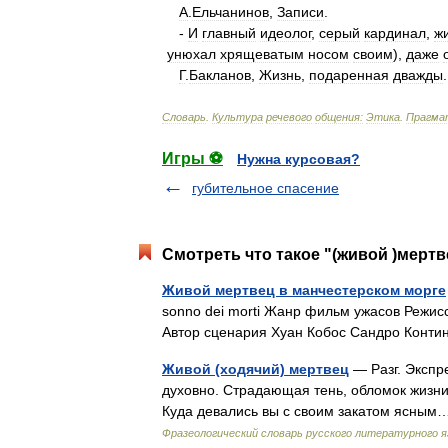
А
.
Ельчанинов
,
Записи
.
-
И
главный
идеолог
,
серый
кардинал
,
ж
унюхал
хрящеватым
носом
своим
),
даже
Г
.
Бакланов
,
Жизнь
,
подаренная
дважды
.
Словарь
.
Культура
речевого
общения:
Этика
.
Прагма
Игры ⚽
Нужна курсовая?
губительное спасение
Смотреть что такое "(живой )мертв
Живой мертвец в манчестерском морге
sonno dei morti Жанр фильм ужасов Режи
Автор сценария Хуан Кобос Сандро Кон
Живой (ходячий) мертвец
— Разг. Экспр
духовно. Страдающая тень, обломок жизни
Куда девались вы с своим закатом ясным…
Фразеологический словарь русского литературного я