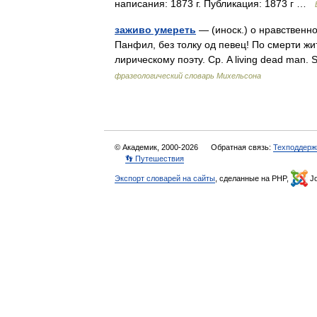
написания: 1873 г. Публикация: 1873 г …
заживо умереть
— (иноск.) о нравственно
Панфил, без толку од певец! По смерти жи
лирическому поэту. Ср. A living dead man.
фразеологический словарь Михельсона
© Академик, 2000-2026
Обратная связь:
Техподдерж
👣 Путешествия
Экспорт словарей на сайты
, сделанные на PHP,
Jo