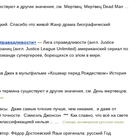
ествуют и другие значения, см. Мертвец. Мертвец Dead Man …
ий. Спасибо что живой Жанр драма биографический
справедливости»
— Лига справедливости (англ. Justice
раниц (англ. Justice League Unlimited) американский сериал по
оманде супергероев, борющихся со злом в мире.
кв Джек в мультфильме «Кошмар перед Рождеством» История
 термина существуют и другие значения, см. День мертвецов.
ия
асы. Даже самые плохие лучше, чем никакие, и даже от
точности. Сэмюэль Джонсон *** Как славно, что всё на свете
то классификацией нельзя… …
Словарь оксюморонов русского языка
тор: Фёдор Достоевский Язык оригинала: русский Год