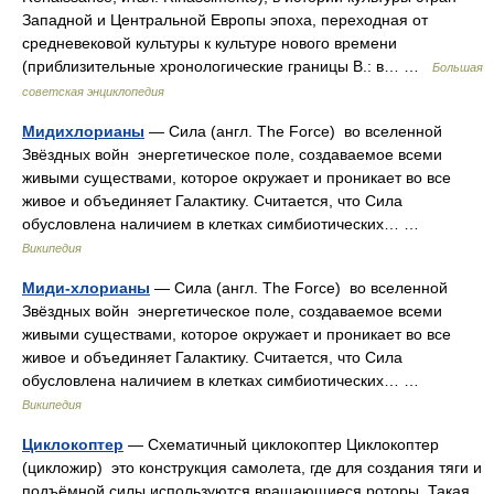
Западной и Центральной Европы эпоха, переходная от
средневековой культуры к культуре нового времени
(приблизительные хронологические границы В.: в… …
Большая
советская энциклопедия
Мидихлорианы
— Сила (англ. The Force) во вселенной
Звёздных войн энергетическое поле, создаваемое всеми
живыми существами, которое окружает и проникает во все
живое и объединяет Галактику. Считается, что Сила
обусловлена наличием в клетках симбиотических… …
Википедия
Миди-хлорианы
— Сила (англ. The Force) во вселенной
Звёздных войн энергетическое поле, создаваемое всеми
живыми существами, которое окружает и проникает во все
живое и объединяет Галактику. Считается, что Сила
обусловлена наличием в клетках симбиотических… …
Википедия
Циклокоптер
— Схематичный циклокоптер Циклокоптер
(цикложир) это конструкция самолета, где для создания тяги и
подъёмной силы используются вращающиеся роторы. Такая