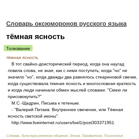
Словарь оксюморонов русского языка
тёмная ясность
Толкование
тёмная ясность
В тот свайно-доисторический период, когда она наугад
ловила слова, не зная, как с ними поступить; когда "но" не
значило "но", когда дважды два равнялось стеариновой свечке,
когда существовала темная ясность и многословная краткость
и когда люди начинали обмен мыслей словами: "Смею ли
присовокупить?"
М.С.-Щедрин, Письма к тетеньке.
- "Валерий Питаев. Внутреннее свечение, или Тёмная
ясность светской иконы".
http://www.liveinternet.ru/users/loel1/post303371951.
Словарь. Культура речевого общения: Этика. Прагматика. Психология.