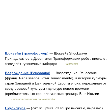
Шоквейв (трансформер)
— Шоквейв Shockwave
Принадлежность Десептикон Трансформации робот, пистолет,
звездолёт, гусеничный кибертро …
Википедия
Возрождение (Ренессанс)
— Возрождение, Ренессанс
(франц. Renaissance, итал. Rinascimento), в истории культуры
стран Западной и Центральной Европы эпоха, переходная от
средневековой культуры к культуре нового времени
(приблизительные хронологические границы В.: в Италии ‒…
…
Большая советская энциклопедия
Скульптура
— (лат. sculptura, от sculpo высекаю, вырезаю)