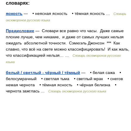
словарях:
ясность
— • неясная ясность • тёмная ясность …
Словарь
оксюморонов русского языка
Предисловие
— Словари все равно что часы. Даже самые
плохие лучше, чем никакие, и даже от самых лучших нельзя
ожидать абсолютной точности. Сэмюэль Джонсон *** Как
славно, что всё на свете можно классифицировать! И как жаль,
что классификацией нельзя… …
Словарь оксюморонов русского
языка
белый / светлый - чёрный / тёмный
— • белая сажа •
белосумрачный • светлая тьма • светлый мрак • снегов
немая чернота • тёмная ясность • чёрная белизна •
чернота зажглась …
Словарь оксюморонов русского языка