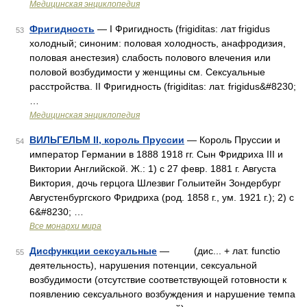
Медицинская энциклопедия
Фригидность
— I Фригидность (frigiditas: лат frigidus
53
холодный; синоним: половая холодность, анафродизия,
половая анестезия) слабость полового влечения или
половой возбудимости у женщины см. Сексуальные
расстройства. II Фригидность (frigiditas: лат. frigidus&#8230;
…
Медицинская энциклопедия
ВИЛЬГЕЛЬМ II, король Пруссии
— Король Пруссии и
54
император Германии в 1888 1918 гг. Сын Фридриха III и
Виктории Английской. Ж.: 1) с 27 февр. 1881 г. Августа
Виктория, дочь герцога Шлезвиг Голыитейн Зондербург
Августенбургского Фридриха (род. 1858 г., ум. 1921 г.); 2) с
6&#8230; …
Все монархи мира
Дисфункции сексуальные
— (дис... + лат. functio
55
деятельность), нарушения потенции, сексуальной
возбудимости (отсутствие соответствующей готовности к
появлению сексуального возбуждения и нарушение темпа