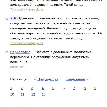
холодов хлеб не дошел наливом. Такой холод …
Толковый словарь Даля
ХОЛОД
— муж. сравнительное отсутствие тепла, стужа,
59
стыдь; низкая степень тепла, в коей человек зябнет
(холодезь=колодезь?). Летний холод, холода, когда нет
обычного жару, тепла; зимний холод, сильные морозы. От
холодов хлеб не дошел наливом. Такой холод …
Толковый словарь Даля
Наркология
— Эта статья должна быть полностью
60
переписана. На странице обсуждения могут быть
пояснения …
Википедия
Страницы
←
Предыдущая
Следующая
→
1
2
3
4
5
6
7
8
9
10
11
12
13