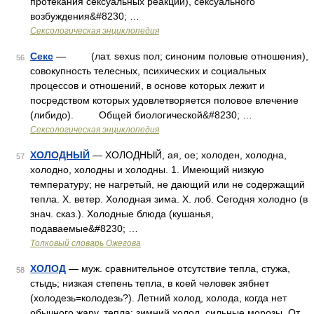
протекания сексуальных реакций), сексуального
возбуждения&#8230; …
Сексологическая энциклопедия
Секс
— (лат. sexus пол; синоним половые отношения),
56
совокупность телесных, психических и социальных
процессов и отношений, в основе которых лежит и
посредством которых удовлетворяется половое влечение
(либидо). Общей биологической&#8230; …
Сексологическая энциклопедия
ХОЛОДНЫЙ
— ХОЛОДНЫЙ, ая, ое; холоден, холодна,
57
холодно, холодны и холодны. 1. Имеющий низкую
температуру; не нагретый, не дающий или не содержащий
тепла. Х. ветер. Холодная зима. Х. лоб. Сегодня холодно (в
знач. сказ.). Холодные блюда (кушанья,
подаваемые&#8230; …
Толковый словарь Ожегова
ХОЛОД
— муж. сравнительное отсутствие тепла, стужа,
58
стыдь; низкая степень тепла, в коей человек зябнет
(холодезь=колодезь?). Летний холод, холода, когда нет
обычного жару, тепла; зимний холод, сильные морозы. От