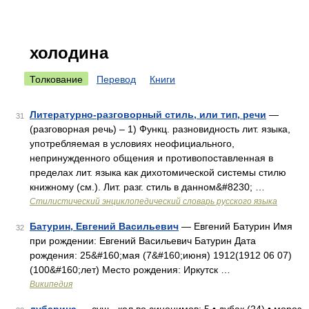
холодина
Толкование
Перевод
Книги
Литературно-разговорный стиль, или тип, речи
—
31
(разговорная речь) – 1) Функц. разновидность лит. языка,
употребляемая в условиях неофициального,
непринужденного общения и противопоставленная в
пределах лит. языка как дихотомической системы стилю
книжному (см.). Лит. разг. стиль в данном&#8230; …
Стилистический энциклопедический словарь русского языка
Батурин, Евгений Васильевич
— Евгений Батурин Имя
32
при рождении: Евгений Васильевич Батурин Дата
рождения: 25&#160;мая (7&#160;июня) 1912(1912 06 07)
(100&#160;лет) Место рождения: Иркутск …
Википедия