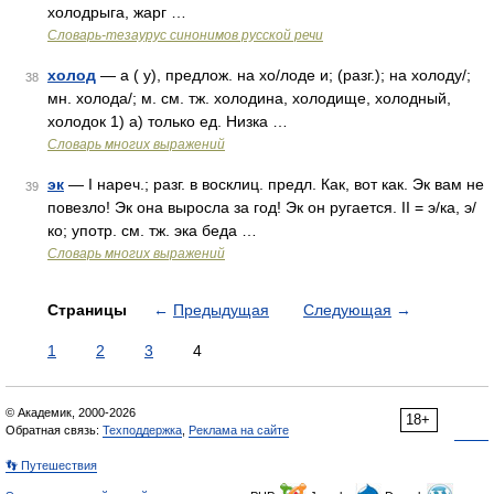
холодрыга, жарг …
Словарь-тезаурус синонимов русской речи
холод
— а ( у), предлож. на хо/лоде и; (разг.); на холоду/;
38
мн. холода/; м. см. тж. холодина, холодище, холодный,
холодок 1) а) только ед. Низка …
Словарь многих выражений
эк
— I нареч.; разг. в восклиц. предл. Как, вот как. Эк вам не
39
повезло! Эк она выросла за год! Эк он ругается. II = э/ка, э/
ко; употр. см. тж. эка беда …
Словарь многих выражений
Страницы
←
Предыдущая
Следующая
→
1
2
3
4
© Академик, 2000-2026
18+
Обратная связь:
Техподдержка
,
Реклама на сайте
👣 Путешествия