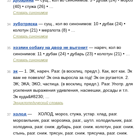
дубарина
— сущ., кол во синонимов: 5 • дубак (24) • мороз
33
(40) • стужа (26) • …
Словарь синонимов
зуботряска
— сущ., кол во синонимов: 10 • дубак (24) •
34
колотун (21) • мерзлота (8) • …
Словарь синонимов
хозяин собаку на двор не выгонит
— нареч, кол во
35
синонимов: 11 • дубак (24) • дубарь (23) • колотун (21) • …
Словарь синонимов
эк
— 1. ЭК, нареч. Разг. (в восклиц. предл.). Как, вот как. Эк
36
вам не повезло! Эк она выросла за год! Эк он ругается. 2.
ЭК; ЭКА; ЭКО, частица. (в восклиц. предл.). Разг. Употр. для
усиления выражения удивления, насмешки, досады и т.п.
Эк куда&#8230; …
Энциклопедический словарь
холод
— ХОЛОД, мороз, стужа, устар. хлад, разг.
37
морозильник, разг. морозяка, разг., шутл. холодильник, разг.
холодина, разг. сниж. дубарь, разг. сниж. колотун, разг. сниж.
стынь, разг. сниж. трясун, разг. сниж. трясучка, разг. сниж.