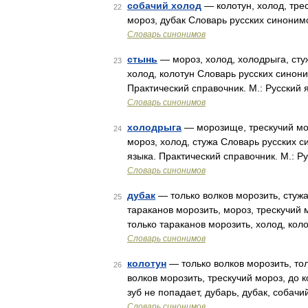
собачий холод
— колотун, холод, трес
22
мороз, дубак Словарь русских синонимов
Словарь синонимов
стынь
— мороз, холод, холодрыга, стуж
23
холод, колотун Словарь русских синони
Практический справочник. М.: Русский 
Словарь синонимов
холодрыга
— морозище, трескучий мор
24
мороз, холод, стужа Словарь русских 
языка. Практический справочник. М.: Р
Словарь синонимов
дубак
— только волков морозить, стужа,
25
тараканов морозить, мороз, трескучий м
только тараканов морозить, холод, ко
Словарь синонимов
колотун
— только волков морозить, тол
26
волков морозить, трескучий мороз, до к
зуб не попадает, дубарь, дубак, собач
Словарь синонимов