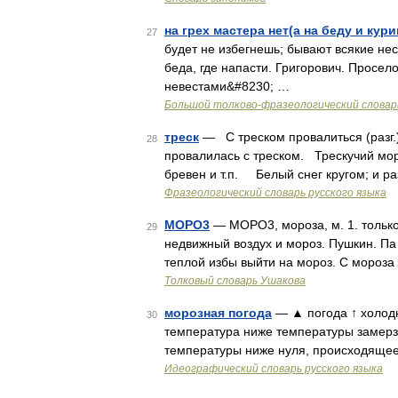
на грех мастера нет(а на беду и кур
27
будет не избегнешь; бывают всякие несч
беда, где напасти. Григорович. Проселоч
невестами&#8230; …
Большой толково-фразеологический словар
треск
— С треском провалиться (разг.
28
провалилась с треском. Трескучий мо
бревен и т.п. Белый снег кругом; и р
Фразеологический словарь русского языка
МОРО3
— МОРО3, мороза, м. 1. только
29
недвижный воздух и мороз. Пушкин. Па
теплой избы выйти на мороз. С мороза
Толковый словарь Ушакова
морозная погода
— ▲ погода ↑ холодн
30
температура ниже температуры замерз
температуры ниже нуля, происходящее 
Идеографический словарь русского языка