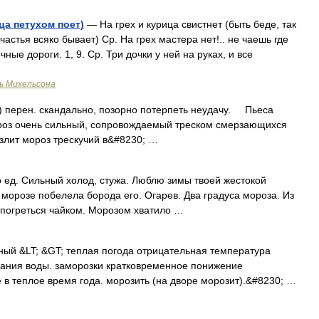
ица петухом поет)
— На грех и курица свистнет (быть беде, так
астья всяко бывает) Ср. На грех мастера нет!.. не чаешь где
ные дороги. 1, 9. Ср. Три дочки у ней на руках, и все
ь Михельсона
) перен. скандально, позорно потерпеть неудачу. Пьеса
роз очень сильный, сопровождаемый треском смерзающихся
азлит мороз трескучий в&#8230; …
 ед. Сильный холод, стужа. Люблю зимы твоей жестокой
 морозе побелела борода его. Огарев. Два градуса мороза. Из
 погреться чайком. Морозом хватило …
ый &LT; &GT; теплая погода отрицательная температура
ания воды. заморозки кратковременное понижение
в теплое время года. морозить (на дворе морозит).&#8230; …