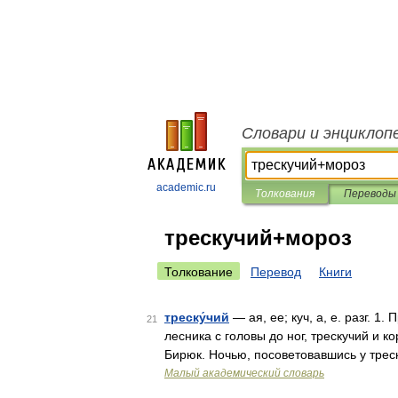
Словари и энциклоп
academic.ru
Толкования
Переводы
трескучий+мороз
Толкование
Перевод
Книги
треску́чий
— ая, ее; куч, а, е. разг. 1
21
лесника с головы до ног, трескучий и к
Бирюк. Ночью, посоветовавшись у трес
Малый академический словарь