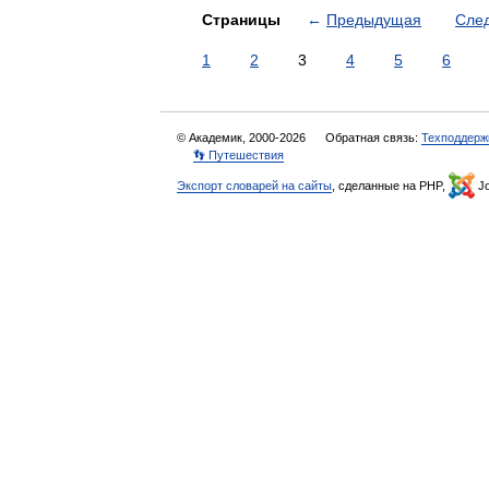
Страницы
←
Предыдущая
Сле
1
2
3
4
5
6
© Академик, 2000-2026
Обратная связь:
Техподдерж
👣 Путешествия
Экспорт словарей на сайты
, сделанные на PHP,
Jo