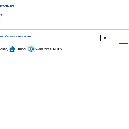
дующая
→
7
ка
,
Реклама на сайте
18+
omla,
Drupal,
WordPress, MODx.