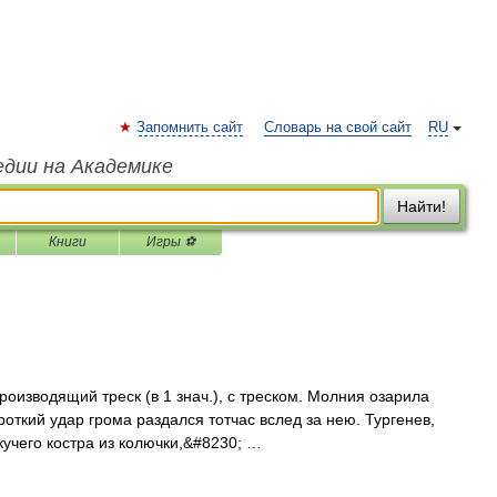
Запомнить сайт
Словарь на свой сайт
RU
едии на Академике
Найти!
Книги
Игры ⚽
. Производящий треск (в 1 знач.), с треском. Молния озарила
ороткий удар грома раздался тотчас вслед за нею. Тургенев,
кучего костра из колючки,&#8230; …