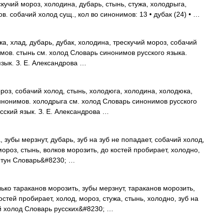
кучий мороз, холодина, дубарь, стынь, стужа, холодрыга,
. собачий холод сущ., кол во синонимов: 13 • дубак (24) • …
а, хлад, дубарь, дубак, холодина, трескучий мороз, собачий
мов. стынь см. холод Словарь синонимов русского языка.
язык. З. Е. Александрова …
оз, собачий холод, стынь, холодюга, холодина, холодюка,
синонимов. холодрыга см. холод Словарь синонимов русского
усский язык. З. Е. Александрова …
 зубы мерзнут, дубарь, зуб на зуб не попадает, собачий холод,
ороз, стынь, волков морозить, до костей пробирает, холодно,
лотун Словарь&#8230; …
ько тараканов морозить, зубы мерзнут, тараканов морозить,
остей пробирает, холод, мороз, стужа, стынь, холодно, зуб на
ий холод Словарь русских&#8230; …