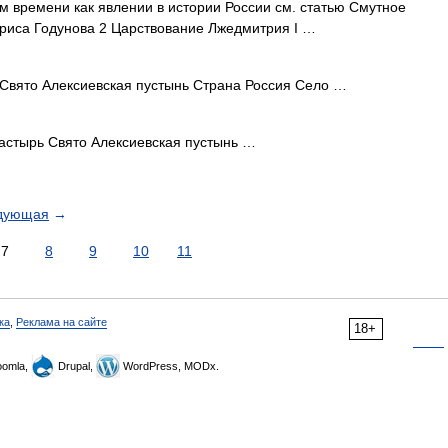
 времени как явлении в истории России см. статью Смутное
риса Годунова 2 Царствование Лжедмитрия I …
вято Алексиевская пустынь Страна Россия Село …
стырь Свято Алексиевская пустынь …
дующая
→
7
8
9
10
11
ка
,
Реклама на сайте
18+
omla,
Drupal,
WordPress, MODx.