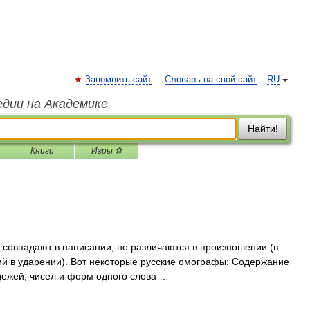
Запомнить сайт
Словарь на свой сайт
RU
едии на Академике
Найти!
Книги
Игры ⚽
совпадают в написании, но различаются в произношении (в
чий в ударении). Вот некоторые русские омографы: Содержание
дежей, чисел и форм одного слова …