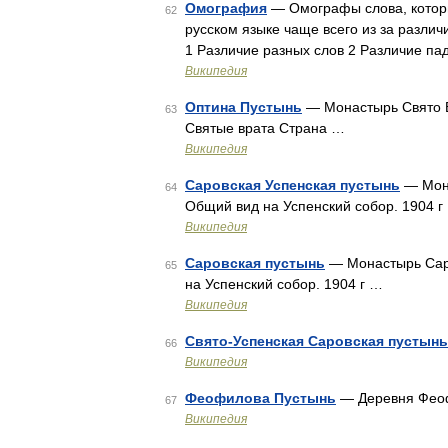
Омография
— Омографы слова, которы
62
русском языке чаще всего из за разли
1 Различие разных слов 2 Различие па
Википедия
Оптина Пустынь
— Монастырь Свято В
63
Святые врата Страна …
Википедия
Саровская Успенская пустынь
— Мона
64
Общий вид на Успенский собор. 1904 г
Википедия
Саровская пустынь
— Монастырь Саро
65
на Успенский собор. 1904 г …
Википедия
Свято-Успенская Саровская пустынь
66
Википедия
Феофилова Пустынь
— Деревня Феоф
67
Википедия