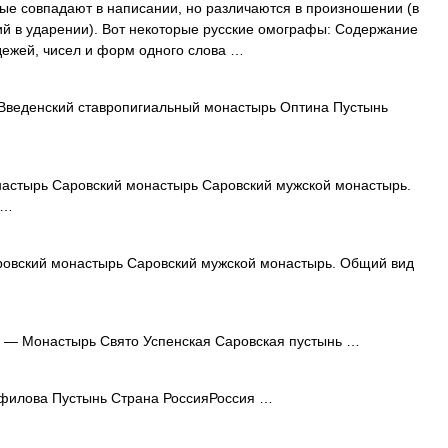
е совпадают в написании, но различаются в произношении (в
чий в ударении). Вот некоторые русские омографы: Содержание
дежей, чисел и форм одного слова …
веденский ставропигиальный монастырь Оптина Пустынь
стырь Саровский монастырь Саровский мужской монастырь.
 …
вский монастырь Саровский мужской монастырь. Общий вид
— Монастырь Свято Успенская Саровская пустынь …
илова Пустынь Страна РоссияРоссия …