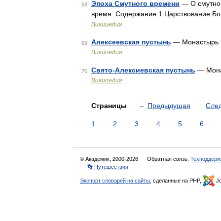
Эпоха Смутного времени
— О смутном
68
время. Содержание 1 Царствование Бо
Википедия
Алексеевская пустынь
— Монастырь С
69
Википедия
Свято-Алексиевская пустынь
— Мона
70
Википедия
Страницы
←
Предыдущая
Сле
1
2
3
4
5
6
© Академик, 2000-2026
Обратная связь:
Техподдерж
👣 Путешествия
Экспорт словарей на сайты
, сделанные на PHP,
Jo