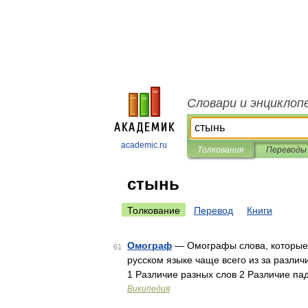
Словари и энциклоп
academic.ru
Толкования
Переводы
стынь
Толкование
Перевод
Книги
Омограф
— Омографы слова, которые 
61
русском языке чаще всего из за разли
1 Различие разных слов 2 Различие па
Википедия