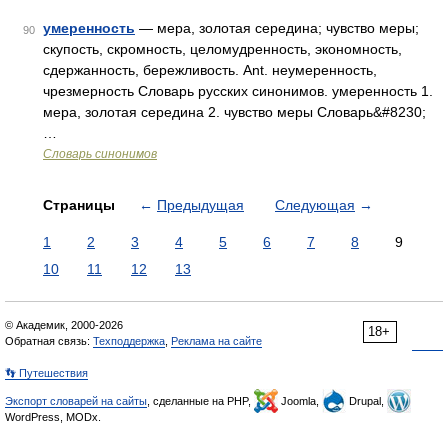
умеренность
— мера, золотая середина; чувство меры;
90
скупость, скромность, целомудренность, экономность,
сдержанность, бережливость. Ant. неумеренность,
чрезмерность Словарь русских синонимов. умеренность 1.
мера, золотая середина 2. чувство меры Словарь&#8230;
…
Словарь синонимов
Страницы
←
Предыдущая
Следующая
→
1
2
3
4
5
6
7
8
9
10
11
12
13
© Академик, 2000-2026
18+
Обратная связь:
Техподдержка
,
Реклама на сайте
👣 Путешествия
Экспорт словарей на сайты
, сделанные на PHP,
Joomla,
Drupal,
WordPress, MODx.