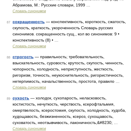
Абрамова, М.: Русские словари, 1999 …
Словарь синонимов
сокращенность
— конспективность, короткость, сжатость,
87
скупость, краткость, укороченность Словарь русских
синонимов. сокращенность сущ., кол во синонимов: 9 •
конспективность (8) • …
Словарь синонимов
строгость
— правильность; требовательность,
88
взыскательность, суровость; крутость, скупость, чинность,
чопорность, холодность, неприступность, жесткость,
ригоризм, точность, неукоснительность, ригористичность,
нетерпимость, начальственность, простота, правило …
Словарь синонимов
сухость
— холодок, сухопарость, неласковость,
89
костистость, нечуткость, черствость, ксерофтальмия,
омертвелость, ксеростомия, скупость, холодность, худоба,
худощавость, безжизненность, ксероз, сухощавость,
суховатость, неотзывчивость, лаконичность,&#8230; …
Словарь синонимов