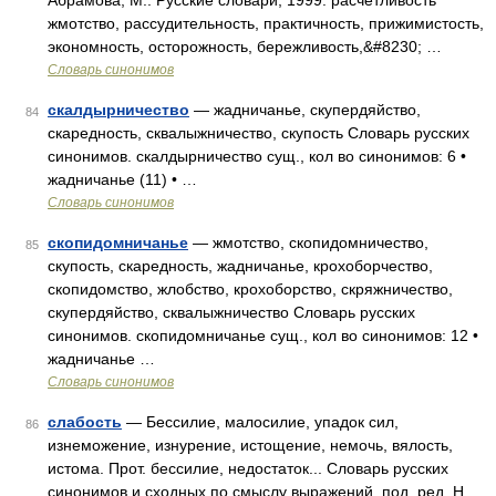
Абрамова, М.: Русские словари, 1999. расчетливость
жмотство, рассудительность, практичность, прижимистость,
экономность, осторожность, бережливость,&#8230; …
Словарь синонимов
скалдырничество
— жадничанье, скупердяйство,
84
скаредность, сквалыжничество, скупость Словарь русских
синонимов. скалдырничество сущ., кол во синонимов: 6 •
жадничанье (11) • …
Словарь синонимов
скопидомничанье
— жмотство, скопидомничество,
85
скупость, скаредность, жадничанье, крохоборчество,
скопидомство, жлобство, крохоборство, скряжничество,
скупердяйство, сквалыжничество Словарь русских
синонимов. скопидомничанье сущ., кол во синонимов: 12 •
жадничанье …
Словарь синонимов
слабость
— Бессилие, малосилие, упадок сил,
86
изнеможение, изнурение, истощение, немочь, вялость,
истома. Прот. бессилие, недостаток... Словарь русских
синонимов и сходных по смыслу выражений. под. ред. Н.