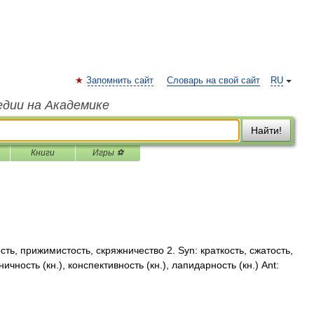
Запомнить сайт
Словарь на свой сайт
RU
едии на Академике
Найти!
Книги
Игры ⚽
ть, прижимистость, скряжничество 2. Syn: краткость, сжатость,
ичность (кн.), конспективность (кн.), лапидарность (кн.) Ant: