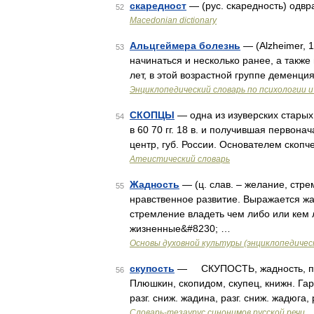
скаредност
— (рус. скаредность) одвра
52
Macedonian dictionary
Альцгеймера болезнь
— (Аlzheimer, 
53
начинаться и несколько ранее, а также
лет, в этой возрастной группе деменц
Энциклопедический словарь по психологии и
СКОПЦЫ
— одна из изуверских старых 
54
в 60 70 гг. 18 в. и получившая первон
центр, губ. России. Основателем скоп
Атеистический словарь
Жадность
— (ц. слав. – желание, стре
55
нравственное развитие. Выражается ж
стремление владеть чем либо или кем
жизненные&#8230; …
Основы духовной культуры (энциклопедическ
скупость
— СКУПОСТЬ, жадность, пр
56
Плюшкин, скопидом, скупец, книжн. Гарпа
разг. сниж. жадина, разг. сниж. жадюга,
Словарь-тезаурус синонимов русской речи