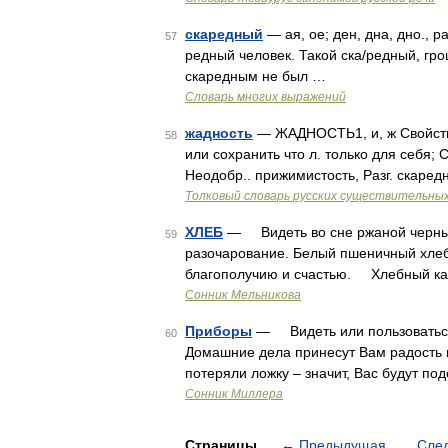
скаредный
— ая, ое; ден, дна, дно., р
57
редный человек. Такой ска/редный, гр
скаредным не был …
Словарь многих выражений
жадность
— ЖАДНОСТЬ1, и, ж Свойств
58
или сохранить что л. только для себя; С
Неодобр.. прижимистость, Разг. скаред
Толковый словарь русских существительны
ХЛЕБ
— Видеть во сне ржаной черный
59
разочарование. Белый пшеничный хлеб 
благополучию и счастью. Хлебный ка
Сонник Мельникова
Приборы
— Видеть или пользоваться 
60
Домашние дела принесут Вам радость 
потеряли ложку – значит, Вас будут по
Сонник Миллера
Страницы
←
Предыдущая
Сле