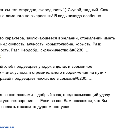
азг. см. тж. скаредно, скаредность 1) Скупой, жадный. Ска/
оша ломаного не выпросишь! Я ведь никогда особенно
о характера, заключающееся в желании, стремлении иметь
ин.: скупость, алчность, корыстолюбие, корысть, Разг.
ность, Разг. Неодобр.. скряжничество,&#8230; …
х
 хлеб предвещает упадок в делах и временное
– знак успеха и стремительного продвижения на пути к
равай предвещает несчастье в семье,&#8230; …
во сне ложками – добрый знак, предсказывающий удачу.
и удовлетворение. Если во сне Вам покажется, что Вы
дозревать в каком то дурном поступке …
дующая
→