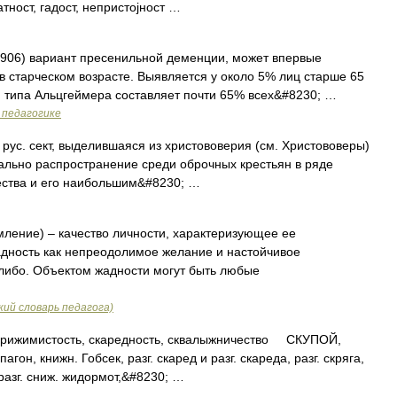
тност, гадост, непристојност …
1906) вариант пресенильной деменции, может впервые
 в старческом возрасте. Выявляется у около 5% лиц старше 65
ия типа Альцгеймера составляет почти 65% всех&#8230; …
 педагогике
рус. сект, выделившаяся из христововерия (см. Христововеры)
ачально распространение среди оброчных крестьян в ряде
чества и его наибольшим&#8230; …
мление) – качество личности, характеризующее ее
адность как непреодолимое желание и настойчивое
 либо. Объектом жадности могут быть любые
ий словарь педагога)
ижимистость, скаредность, сквалыжничество СКУПОЙ,
гон, книжн. Гобсек, разг. скаред и разг. скареда, разг. скряга,
 разг. сниж. жидормот,&#8230; …