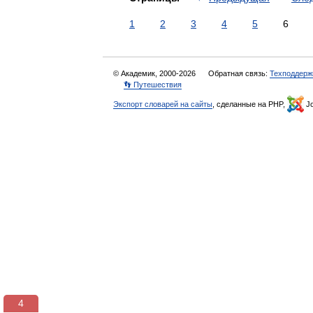
1
2
3
4
5
6
© Академик, 2000-2026
Обратная связь:
Техподдерж
👣 Путешествия
Экспорт словарей на сайты
, сделанные на PHP,
Jo
3