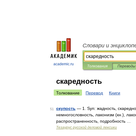
Словари и энциклоп
academic.ru
Толкования
Переводы
скаредность
Толкование
Перевод
Книги
скупость
— 1. Syn: жадность, скареднос
51
немногословность, лаконизм (кн.), лакон
распространенность, подробность …
Тезаурус русской деловой лексики