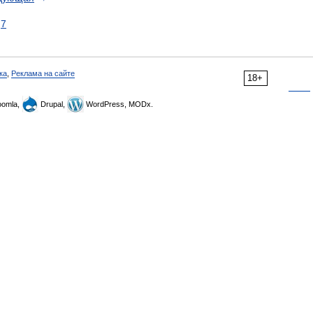
7
ка
,
Реклама на сайте
18+
omla,
Drupal,
WordPress, MODx.