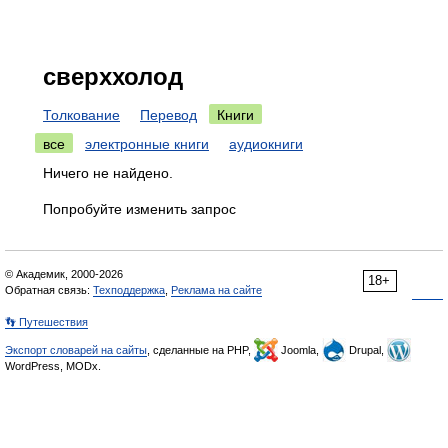
сверххолод
Толкование
Перевод
Книги
все
электронные книги
аудиокниги
Ничего не найдено.
Попробуйте изменить запрос
© Академик, 2000-2026
18+
Обратная связь:
Техподдержка
,
Реклама на сайте
👣 Путешествия
Экспорт словарей на сайты
, сделанные на PHP,
Joomla,
Drupal,
WordPress, MODx.