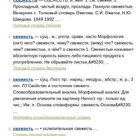
СВЕЖЕСТЬ
— СВЕЖЕСТЬ, и, жен. 1. см. свежий. 2.
3
Прохладный, чистый воздух, прохлада. Пахнуло свежестью.
Вечерняя с. Толковый словарь Ожегова. С.И. Ожегов, Н.Ю.
Шведова. 1949 1992 …
Толковый словарь Ожегова
свежесть
— сущ., ж., употр. сравн. часто Морфология:
4
(нет) чего? свежести, чему? свежести, (вижу) что? свежесть,
чем? свежестью, о чём? о свежести 1. Свежестью называют
абсолютную годность какого либо пищевого продукта к
употреблению. Не обрывайте листья,&#8230; …
Толковый словарь Дмитриева
свежесть
— сущ. Пост. пр.: нариц.; неодуш.; абстр.; ж. р.; 3
5
скл. ЛЗ Свойство и состояние свежего.
Словообразовательный анализ, Морфемный анализ: Для
увеличения кликните на картинку Непост. пр.: только ед.
чис.; Им. п. Основа словоформы: свежесть Основа&#8230;
…
Морфемно-словообразовательный словарь
свежесть
— • ослепительная свежесть …
6
Словарь русской идиоматики