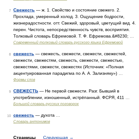
Свежесть
— ж. 1. Свойство и состояние свежего. 2.
7
Прохлада, умеренный холод. 3. Ощущение бодрости,
жизнерадостности. отт. Свежий, здоровый, цветущий вид. 4.
перен. Чистота, непосредственность чувств, восприятия.
Толковый словарь Ефремовой. Т. Ф. Ефремова.&#8230; …
Современный толковый словарь русского языка Ефремовой
свежесть
— свежесть, свежести, свежести, свежестей,
8
свежести, свежестям, свежесть, свежести, свежестью,
свежестями, свежести, свежестях (Источник: «Полная
акцентуированная парадигма по А. А. Зализняку») …
Формы слов
СВЕЖЕСТЬ
— Не первой свежести. Разг. Бывший в
9
употреблении, изношенный, истрёпанный. ФСРЯ, 411 …
Большой словарь русских поговорок
свежесть
— духота …
10
Словарь антонимов
Страницы
Следующая
→