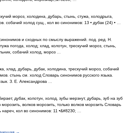
кучий мороз, холодина, дубарь, стынь, стужа, холодрыга,
. собачий холод сущ., кол во синонимов: 13 • дубак (24) • …
синонимов и сходных по смыслу выражений. под. ред. Н.
тужа погода, холод; хлад, колотун, трескучий мороз, стынь,
ильник, собачий холод, мороз …
а, хлад, дубарь, дубак, холодина, трескучий мороз, собачий
мов. стынь см. холод Словарь синонимов русского языка.
язык. З. Е. Александрова …
рает, дубак, колотун, холод, зубы мерзнут, дубарь, зуб на зуб
в морозить, волков морозить, только волков морозить Словарь
 нареч, кол во синонимов: 11 •&#8230; …
дующая
→