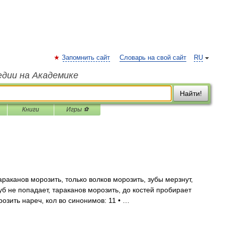
Запомнить сайт
Словарь на свой сайт
RU
едии на Академике
Найти!
Книги
Игры ⚽
араканов морозить, только волков морозить, зубы мерзнут,
зуб не попадает, тараканов морозить, до костей пробирает
озить нареч, кол во синонимов: 11 • …