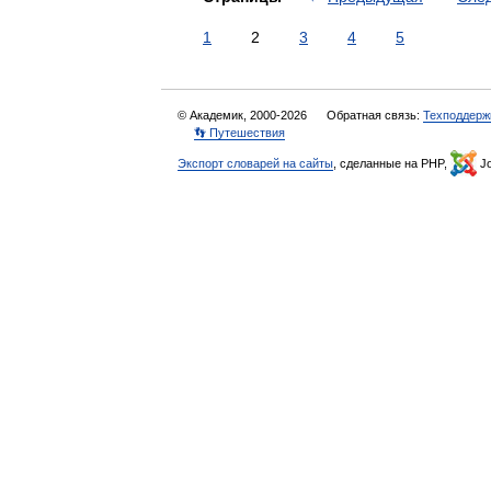
1
2
3
4
5
© Академик, 2000-2026
Обратная связь:
Техподдерж
👣 Путешествия
Экспорт словарей на сайты
, сделанные на PHP,
Jo