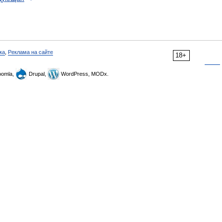
ка
,
Реклама на сайте
18+
omla,
Drupal,
WordPress, MODx.