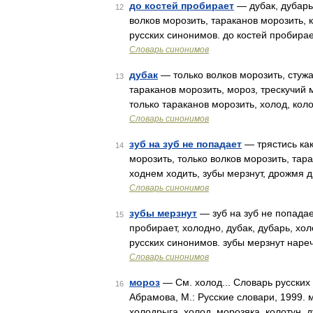
до костей пробирает
— дубак, дубарь,
12
волков морозить, тараканов морозить, 
русских синонимов. до костей пробирае
Словарь синонимов
дубак
— только волков морозить, стужа,
13
тараканов морозить, мороз, трескучий м
только тараканов морозить, холод, ко
Словарь синонимов
зуб на зуб не попадает
— трястись как
14
морозить, только волков морозить, тара
ходнем ходить, зубы мерзнут, дрожмя д
Словарь синонимов
зубы мерзнут
— зуб на зуб не попадае
15
пробирает, холодно, дубак, дубарь, хол
русских синонимов. зубы мерзнут нареч
Словарь синонимов
мороз
— См. холод... Словарь русских
16
Абрамова, М.: Русские словари, 1999. м
холодрыга, холод, морозяка, колотун,