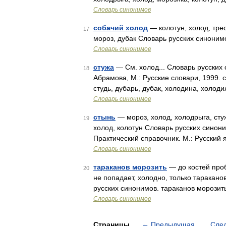
Словарь синонимов
собачий холод
— колотун, холод, трес
17
мороз, дубак Словарь русских синонимов
Словарь синонимов
стужа
— См. холод... Словарь русских 
18
Абрамова, М.: Русские словари, 1999. с
студь, дубарь, дубак, холодина, холод
Словарь синонимов
стынь
— мороз, холод, холодрыга, стуж
19
холод, колотун Словарь русских синони
Практический справочник. М.: Русский 
Словарь синонимов
тараканов морозить
— до костей проби
20
не попадает, холодно, только таракано
русских синонимов. тараканов морозить
Словарь синонимов
Страницы
←
Предыдущая
Сле