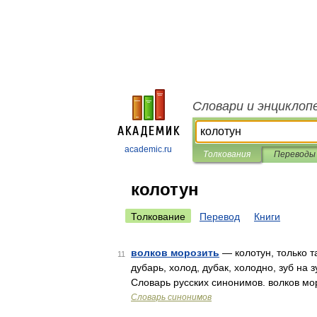
Словари и энциклоп
academic.ru
Толкования
Переводы
колотун
Толкование
Перевод
Книги
волков морозить
— колотун, только т
11
дубарь, холод, дубак, холодно, зуб на 
Словарь русских синонимов. волков мор
Словарь синонимов