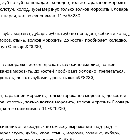
 зуб на зуб не попадает, холодно, только тараканов морозить,
колотун, холод, зубы мерзнут, только волков морозить Словарь
т нареч, кол во синонимов: 11 •&#8230; …
 зубы мерзнут, дубарь, зуб на зуб не попадает, собачий холод,
ороз, стынь, волков морозить, до костей пробирает, холодно,
лотун Словарь&#8230; …
 в лихорадке, холод, дрожать как осиновый лист, волков
канов морозить, до костей пробирает, холодно, трепетаться,
рожать, лязгать зубами, дрожать как в&#8230; …
т, тараканов морозить, только тараканов морозить, до костей
од, колотун, только волков морозить, волков морозить Словарь
, кол во синонимов: 11 •&#8230; …
 синонимов и сходных по смыслу выражений. под. ред. Н.
ороз стужа, дубак, хлад, стынь, морозик, зазимье, дубарь,
 дубняк, холодюга, морозище,&#8230; …