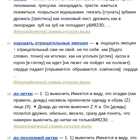
лихоманка. трясучка. лихорадить. трясти. ежиться.
поежиться. покрыться мурашками. лязгать [стучать] зубами.
дрожать [трястись] как осиновый лист. дрожать как в
лихорадке. зуб на зуб не попадает у&#8230; …
Идеографический словарь русского языка
ощущать отрицательные эмоции
— ▲ ощущать эмоции
67
↑ отрицательный сам не свой. не по себе. как [будто.
словно. точно] на иголках. как на угольях [углях]. кусок в
горло [в глотку] не идет [не лезет. не пойдет. не полезет].
сердце падает [отрывается. обрывается. сов/несов]. сердце
…
Идеографический словарь русского языка
до нитки
— 1. 1) вымочить Имеется в виду, что осадки (как
68
правило, дождь) насквозь промочили одежду и обувь (Z)
лица (Х). ✦ Дождь до нитки вымочил Z Х а. Он [дождь]
полился дружно, обильно, весело, сразу дав понять, что
намерен вымочить до нитки не только&#8230; …
Фразеологический словарь русского языка
до последней нитки
— 1. 1) вымочить Имеется в виду, что
69