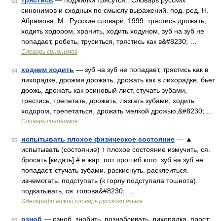
трястись
— поджилки трясутся.. Словарь русских
63
синонимов и сходных по смыслу выражений. под. ред. Н.
Абрамова, М.: Русские словари, 1999. трястись дрожать,
ходить ходором, хранить, ходить ходуном, зуб на зуб не
попадает, робеть, труситься, трястись как в&#8230; …
Словарь синонимов
ходнем ходить
— зуб на зуб не попадает, трястись как в
64
лихорадке, дрожмя дрожать, дрожать как в лихорадке, бьет
дрожь, дрожать как осиновый лист, стучать зубами,
трястись, трепетать, дрожать, лязгать зубами, ходить
ходором, трепетаться, дрожать мелкой дрожью,&#8230; …
Словарь синонимов
испытывать плохое физическое состояние
— ▲
65
испытывать (состояние) ↑ плохое состояние измучить, ся.
бросать [кидать] # в жар. пот прошиб кого. зуб на зуб не
попадает. стучать зубами. раскиснуть. расклеиться.
изнемогать. подступать (к горлу подступала тошнота).
подкатывать, ся. голова&#8230; …
Идеографический словарь русского языка
озноб
— озноб. знобить. познабливать. лихорадка. прост:
66