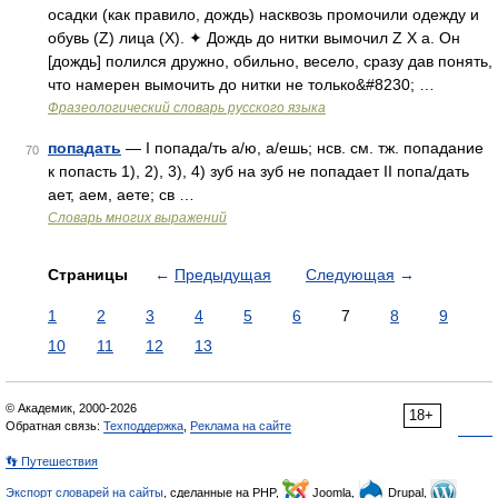
осадки (как правило, дождь) насквозь промочили одежду и
обувь (Z) лица (Х). ✦ Дождь до нитки вымочил Z Х а. Он
[дождь] полился дружно, обильно, весело, сразу дав понять,
что намерен вымочить до нитки не только&#8230; …
Фразеологический словарь русского языка
попадать
— I попада/ть а/ю, а/ешь; нсв. см. тж. попадание
70
к попасть 1), 2), 3), 4) зуб на зуб не попадает II попа/дать
ает, аем, аете; св …
Словарь многих выражений
Страницы
←
Предыдущая
Следующая
→
1
2
3
4
5
6
7
8
9
10
11
12
13
© Академик, 2000-2026
18+
Обратная связь:
Техподдержка
,
Реклама на сайте
👣 Путешествия
Экспорт словарей на сайты
, сделанные на PHP,
Joomla,
Drupal,