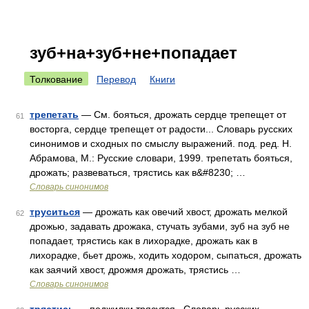
зуб+на+зуб+не+попадает
Толкование
Перевод
Книги
трепетать
— См. бояться, дрожать сердце трепещет от
61
восторга, сердце трепещет от радости... Словарь русских
синонимов и сходных по смыслу выражений. под. ред. Н.
Абрамова, М.: Русские словари, 1999. трепетать бояться,
дрожать; развеваться, трястись как в&#8230; …
Словарь синонимов
труситься
— дрожать как овечий хвост, дрожать мелкой
62
дрожью, задавать дрожака, стучать зубами, зуб на зуб не
попадает, трястись как в лихорадке, дрожать как в
лихорадке, бьет дрожь, ходить ходором, сыпаться, дрожать
как заячий хвост, дрожмя дрожать, трястись …
Словарь синонимов