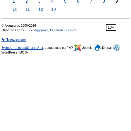
1
2
3
4
5
6
7
8
9
10
11
12
13
© Академик, 2000-2026
18+
Обратная связь:
Техподдержка
,
Реклама на сайте
👣 Путешествия
Экспорт словарей на сайты
, сделанные на PHP,
Joomla,
Drupal,
WordPress, MODx.