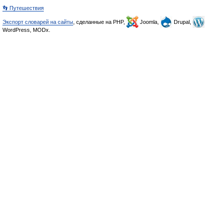
👣 Путешествия
Экспорт словарей на сайты
, сделанные на PHP,
Joomla,
Drupal,
WordPress, MODx.