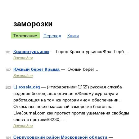
заморозки
Толкование
Перевод
Книги
Краснотурьинск
— Город Краснотурьинск Флаг Герб …
101
Википедия
Южный берег Крыма
— Южный берег …
102
Википедия
Lj.rossia.org
— («тифаретник»[1][2]) русская служба
103
ведения блогов, аналогичная «Живому журналу» и
работающая на том же программном обеспечении.
Открылась после массовой заморозки блогов на
LiveJournal.com как протест против ущемления свободы
слова и против&#8230; …
Википедия
Серпуховский район Московской области
—
104