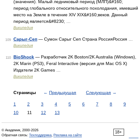
(значения). Малый ледниковый период (МЛП)&#160;
период глобального относительного похолодания, имевший
место на Земле в течение XIV XIX&#160;веков. Данный
период является&#8230; …
Википедия
Сарыг-Сеп
— Сумон Сарыг Сеп Страна РоссияРоссия …
109
Википедия
BioShock
— Разработчик 2K Boston/2K Australia (Windows),
110
2K Marin (PS3), Feral Interactive (версия для Mac OS X)
Издатели 2K Games …
Википедия
Страницы
←
Предыдущая
Следующая
→
1
2
3
4
5
6
7
8
9
10
11
12
13
© Академик, 2000-2026
18+
Обратная связь:
Техподдержка
,
Реклама на сайте