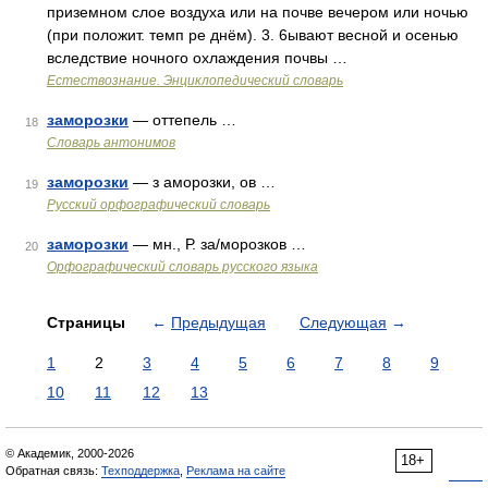
приземном слое воздуха или на почве вечером или ночью
(при положит. темп ре днём). 3. 6ывают весной и осенью
вследствие ночного охлаждения почвы …
Естествознание. Энциклопедический словарь
заморозки
— оттепель …
18
Словарь антонимов
заморозки
— з аморозки, ов …
19
Русский орфографический словарь
заморозки
— мн., Р. за/морозков …
20
Орфографический словарь русского языка
Страницы
←
Предыдущая
Следующая
→
1
2
3
4
5
6
7
8
9
10
11
12
13
© Академик, 2000-2026
18+
Обратная связь:
Техподдержка
,
Реклама на сайте