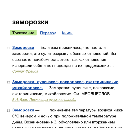
заморозки
Толкование
Перевод
Книги
Заморозки
— Если вам приснилось, что настали
11
заморозки, это сулит разрыв любовных отношений. Вы
осознаете неизбежность этого, так как отношения
исчерпали себя и нет надежды на их продолжение …
Cонник Фрейда
Заморозки: лупенские, покровские, екатерининские,
12
михайловские.
— Заморозки: лупенские, покровские,
екатерининские, михайловские. См. МЕСЯЦЕСЛОВ …
В.И. Даль. Пословицы русского народа
Заморозки
— понижение температуры воздуха ниже
13
0°С вечером и ночью при положительной температуре
днём. Возникновение З. обусловлено или вторжением