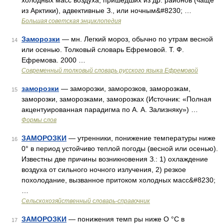
холодных масс воздуха, пришедших из др. районов (чаще
из Арктики), адвективные З., или ночным&#8230; …
Большая советская энциклопедия
Заморозки
— мн. Легкий мороз, обычно по утрам весной
14
или осенью. Толковый словарь Ефремовой. Т. Ф.
Ефремова. 2000 …
Современный толковый словарь русского языка Ефремовой
заморозки
— заморозки, заморозков, заморозкам,
15
заморозки, заморозками, заморозках (Источник: «Полная
акцентуированная парадигма по А. А. Зализняку») …
Формы слов
ЗАМОРОЗКИ
— утренники, понижение температуры ниже
16
0° в период устойчиво теплой погоды (весной или осенью).
Известны две причины возникновения З.: 1) охлаждение
воздуха от сильного ночного излучения, 2) резкое
похолодание, вызванное притоком холодных масс&#8230;
…
Сельскохозяйственный словарь-справочник
ЗАМОРОЗКИ
— понижения темп ры ниже О °С в
17