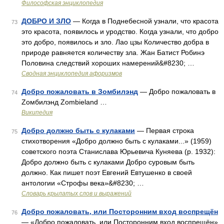
Философская энциклопедия
ДОБРО И ЗЛО
— Когда в Поднебесной узнали, что красота
73
это красота, появилось и уродство. Когда узнали, что добро
это добро, появилось и зло. Лао цзы Количество добра в
природе равняется количеству зла. Жан Батист Робинэ
Половина следствий хороших намерений&#8230; …
Сводная энциклопедия афоризмов
Добро пожаловать в Зомбилэнд
— Добро пожаловать в
74
Zомбилэнд Zombieland …
Википедия
Добро должно быть с кулаками
— Первая строка
75
стихотворения «Добро должно быть с кулаками...» (1959)
советского поэта Станислава Юрьевича Куняева (р. 1932):
Добро должно быть с кулаками Добро суровым быть
должно. Как пишет поэт Евгений Евтушенко в своей
антологии «Строфы века»&#8230; …
Словарь крылатых слов и выражений
Добро пожаловать, или Посторонним вход воспрещён
76
— «Добро пожаловать, или Посторонним вход воспрещён»