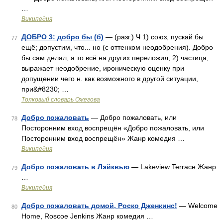
…
Википедия
ДОБРО 3: добро бы (б)
— (разг.) Ч 1) союз, пускай бы
77
ещё; допустим, что... но (с оттенком неодобрения). Добро
бы сам делал, а то всё на других переложил; 2) частица,
выражает неодобрение, ироническую оценку при
допущении чего н. как возможного в другой ситуации,
при&#8230; …
Толковый словарь Ожегова
Добро пожаловать
— Добро пожаловать, или
78
Посторонним вход воспрещён «Добро пожаловать, или
Посторонним вход воспрещён» Жанр комедия …
Википедия
Добро пожаловать в Лэйквью
— Lakeview Terrace Жанр
79
…
Википедия
Добро пожаловать домой, Роско Дженкинс!
— Welcome
80
Home, Roscoe Jenkins Жанр комедия …