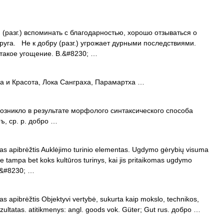
азг.) вспоминать с благодарностью, хорошо отзываться о
уга. Не к добру (разг.) угрожает дурными последствиями.
 такое угощение. В.&#8230; …
а и Красота, Лока Санграха, Парамартха …
Возникло в результате морфолого синтаксического способа
ъ, ср. р. добро …
mas apibrėžtis Auklėjimo turinio elementas. Ugdymo gėrybių visuma
tampa bet koks kultūros turinys, kai jis pritaikomas ugdymo
mo&#8230; …
as apibrėžtis Objektyvi vertybė, sukurta kaip mokslo, technikos,
ultatas. atitikmenys: angl. goods vok. Güter; Gut rus. добро …