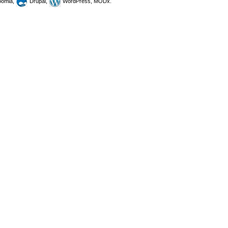
omla,
Drupal,
WordPress, MODx.