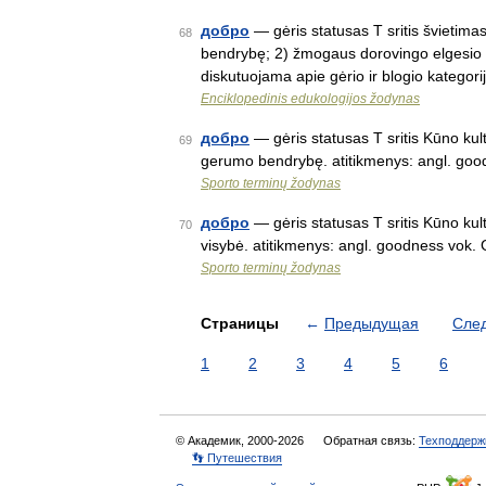
добро
— gėris statusas T sritis švietima
68
bendrybę; 2) žmogaus dorovingo elgesio b
diskutuojama apie gėrio ir blogio katego
Enciklopedinis edukologijos žodynas
добро
— gėris statusas T sritis Kūno kult
69
gerumo bendrybę. atitikmenys: angl. goo
Sporto terminų žodynas
добро
— gėris statusas T sritis Kūno kul
70
visybė. atitikmenys: angl. goodness vok.
Sporto terminų žodynas
Страницы
←
Предыдущая
Сле
1
2
3
4
5
6
© Академик, 2000-2026
Обратная связь:
Техподдерж
👣 Путешествия