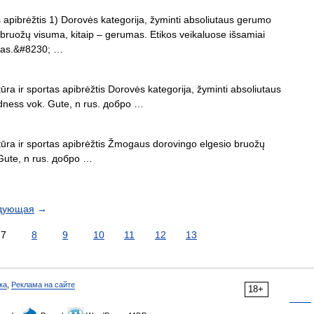
s apibrėžtis 1) Dorovės kategorija, žyminti absoliutaus gerumo
ruožų visuma, kitaip – gerumas. Etikos veikaluose išsamiai
rijas.&#8230; …
ūra ir sportas apibrėžtis Dorovės kategorija, žyminti absoliutaus
dness vok. Gute, n rus. добро …
tūra ir sportas apibrėžtis Žmogaus dorovingo elgesio bruožų
 Gute, n rus. добро …
дующая
→
7
8
9
10
11
12
13
ка
,
Реклама на сайте
18+