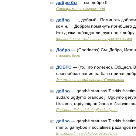
добро бы
— см. добро II …
62
Словарь многих выражений
добро
— , добрый Поминать добром (р
63
ком н. Добром помянуть погибшего др
Его дочки побледнели, чуют не к добру
Фразеологический словарь русского языка
Добро
— (Goodness) См. Добро, Истин
64
Словарь йоги
ДОБРО
— (то, что полезно). Общесл. 
65
словообразования на базе прилаг. добр
Этимологический словарь Ситникова
добро
— gėrybė statusas T sritis švieti
66
sudaro ugdymo branduolį. Ugdymo gėrybe 
tikslams, ugdytinių amžiaus ir išsilavini
Enciklopedinis edukologijos žodynas
добро
— gėrybė statusas T sritis švietim
67
meno, gamybos ir socialinės pažangos rez
Enciklopedinis edukologijos žodynas