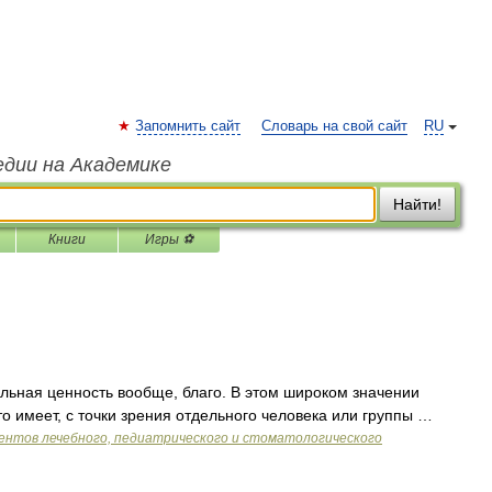
Запомнить сайт
Словарь на свой сайт
RU
едии на Академике
Найти!
Книги
Игры ⚽
ьная ценность вообще, благо. В этом широком значении
то имеет, с точки зрения отдельного человека или группы …
ентов лечебного, педиатрического и стоматологического