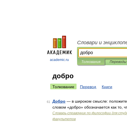
Словари и энциклоп
academic.ru
Толкования
Переводы
добро
Толкование
Перевод
Книги
Добро
— в широком смысле: положител
61
словом «добро» обозначается как то, ч
Словарь-справочник по философии для студ
факультетов