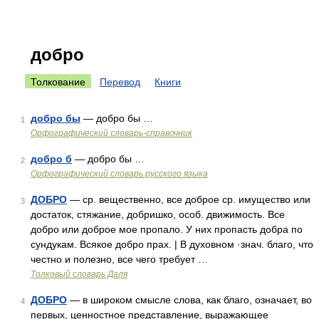
добро
Толкование
Перевод
Книги
добро бы
— добро бы …
1
Орфографический словарь-справочник
добро б
— добро бы …
2
Орфографический словарь русского языка
ДОБРО
— ср. вещественно, все доброе ср. имущество или
3
достаток, стяжание, добришко, особ. движимость. Все
добро или доброе мое пропало. У них пропасть добра по
сундукам. Всякое добро прах. | В духовном ·знач. благо, что
честно и полезно, все чего требует …
Толковый словарь Даля
ДОБРО
— в широком смысле слова, как благо, означает, во
4
первых, ценностное представление, выражающее