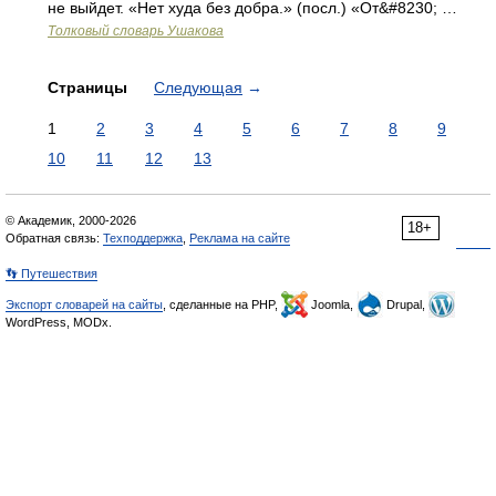
не выйдет. «Нет худа без добра.» (посл.) «От&#8230; …
Толковый словарь Ушакова
Страницы
Следующая
→
1
2
3
4
5
6
7
8
9
10
11
12
13
© Академик, 2000-2026
18+
Обратная связь:
Техподдержка
,
Реклама на сайте
👣 Путешествия
Экспорт словарей на сайты
, сделанные на PHP,
Joomla,
Drupal,
WordPress, MODx.