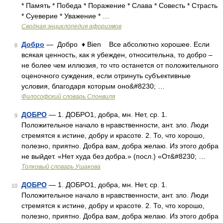
* Память * Победа * Поражение * Слава * Совесть * Страсть
* Суеверие * Уважение * …
Сводная энциклопедия афоризмов
Добро
— Добро ♦ Bien Все абсолютно хорошее. Если
8
всякая ценность, как я убежден, относительна, то добро –
не более чем иллюзия, то что останется от положительного
оценочного суждения, если отринуть субъективные
условия, благодаря которым оно&#8230; …
Философский словарь Спонвиля
ДОБРО
— 1. ДОБРО1, добра, мн. Нет, ср. 1.
9
Положительное начало в нравственности, ант. зло. Люди
стремятся к истине, добру и красоте. 2. То, что хорошо,
полезно, приятно. Добра вам, добра желаю. Из этого добра
не выйдет. «Нет худа без добра.» (посл.) «От&#8230; …
Толковый словарь Ушакова
ДОБРО
— 1. ДОБРО1, добра, мн. Нет, ср. 1.
10
Положительное начало в нравственности, ант. зло. Люди
стремятся к истине, добру и красоте. 2. То, что хорошо,
полезно, приятно. Добра вам, добра желаю. Из этого добра