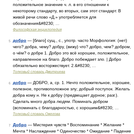
положительное значение ч. л. в его отношении к
некоторому стандарту, во вторых, сам этот стандарт. В
живой речи слово «Д.» употребляется для
обозначения&#8230; …
Философская энциклопедия
добро
— [благо] сущ., с., употр. часто Морфология: (нет)
5
чего? добра, чему? добру, (вижу) что? добро, чем? добром,
о чём? о добре 1. Добро это всё хорошее, положительное,
направленное на благо. Добро побеждает зло. | Добро
обязательно восторжествует. 2.&#8230; …
Толковый словарь Дмитриева
добро
— ДОБРО, а, ср. 1. Нечто положительное, хорошее,
6
полезное, противоположное злу; добрый поступок. Желать
добра кому н. Не к добру (предвещает дурное; разг.).
Сделать много добра людям. Поминать добром
(вспоминать с благодарностью, с хорошим&#8230; …
Толковый словарь Ожегова
Добро
— Мистерия чувств * Воспоминание * Желание *
7
Мечта * Наслаждение * Одиночество * Ожидание * Падение