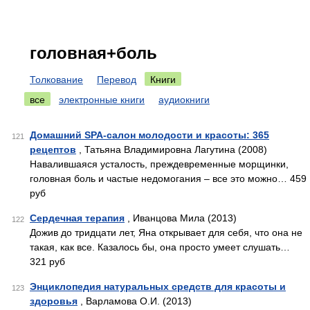
головная+боль
Толкование
Перевод
Книги
все
электронные книги
аудиокниги
Домашний SPA-салон молодости и красоты: 365
121
рецептов
, Татьяна Владимировна Лагутина (2008)
Навалившаяся усталость, преждевременные морщинки,
головная боль и частые недомогания – все это можно… 459
руб
Сердечная терапия
, Иванцова Мила (2013)
122
Дожив до тридцати лет, Яна открывает для себя, что она не
такая, как все. Казалось бы, она просто умеет слушать…
321 руб
Энциклопедия натуральных средств для красоты и
123
здоровья
, Варламова О.И. (2013)