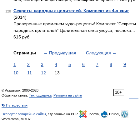
Секреты народных целителей. Комплект из 4-х книг
128
(2014)
Проверенные временем чудо-рецепты! Комплект "Секреты
народных целителей" Целительная сила уксуса, чеснока…
615 руб
Страницы
←
Предыдущая
Следующая
→
1
2
3
4
5
6
7
8
9
10
11
12
13
© Академик, 2000-2026
18+
Обратная связь:
Техподдержка
,
Реклама на сайте
👣 Путешествия
Экспорт словарей на сайты
, сделанные на PHP,
Joomla,
Drupal,
WordPress, MODx.