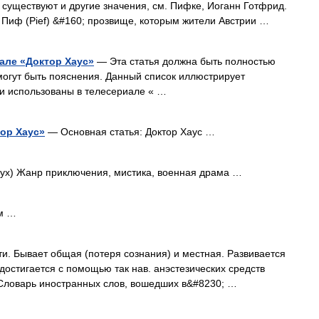
существуют и другие значения, см. Пифке, Иоганн Готфрид.
 Пиф (Pief) &#160; прозвище, которым жители Австрии …
але «Доктор Хаус»
— Эта статья должна быть полностью
могут быть пояснения. Данный список иллюстрирует
и использованы в телесериале « …
ор Хаус»
— Основная статья: Доктор Хаус …
Жанр приключения, мистика, военная драма …
м …
и. Бывает общая (потеря сознания) и местная. Развивается
достигается с помощью так нав. анэстезических средств
. Словарь иностранных слов, вошедших в&#8230; …