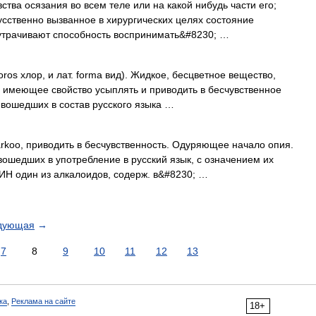
вства осязания во всем теле или на какой нибудь части его;
усственно вызванное в хирургических целях состояние
 утрачивают способность воспринимать&#8230; …
loros хлор, и лат. forma вид). Жидкое, бесцветное вещество,
а, имеющее свойство усыплять и приводить в бесчувственное
 вошедших в состав русского языка …
arkoo, приводить в бесчувственность. Одуряющее начало опия.
ошедших в употребление в русский язык, с означением их
ИН один из алкалоидов, содерж. в&#8230; …
дующая
→
7
8
9
10
11
12
13
ка
,
Реклама на сайте
18+