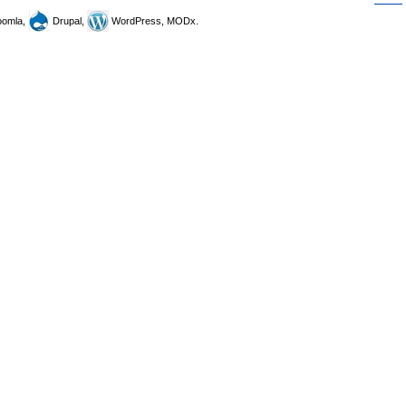
omla,
Drupal,
WordPress, MODx.