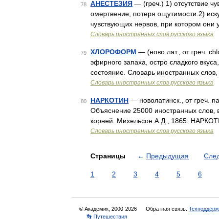
АНЕСТЕЗИЯ
— (греч.) 1) отсутствие чу
78
омертвение; потеря ощутимости.2) иск
чувствующих нервов, при котором они
Словарь иностранных слов русского языка
ХЛОРОФОРМ
— (ново лат., от греч. ch
79
эфирного запаха, остро сладкого вкус
состояние. Словарь иностранных слов,
Словарь иностранных слов русского языка
НАРКОТИН
— новолатинск., от греч. n
80
Объяснение 25000 иностранных слов, в
корней. Михельсон А.Д., 1865. НАРКОТ
Словарь иностранных слов русского языка
Страницы
←
Предыдущая
Сле
1
2
3
4
5
6
© Академик, 2000-2026
Обратная связь:
Техподдерж
👣 Путешествия