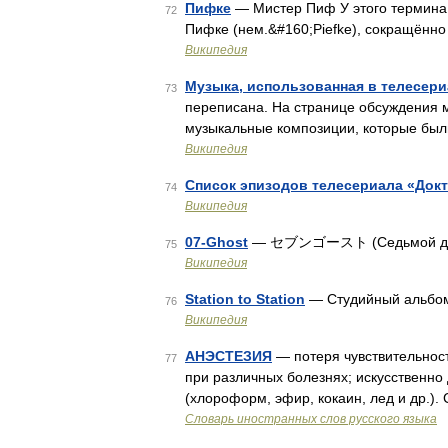
Пифке
— Мистер Пиф У этого термина 
72
Пифке (нем.&#160;Piefke), сокращённо
Википедия
Музыка, использованная в телесери
73
переписана. На странице обсуждения 
музыкальные композиции, которые был
Википедия
Список эпизодов телесериала «Докт
74
Википедия
07-Ghost
— セブンゴースト (Седьмой дух) 
75
Википедия
Station to Station
— Студийный альбо
76
Википедия
АНЭСТЕЗИЯ
— потеря чувствительност
77
при различных болезнях; искусственно 
(хлороформ, эфир, кокаин, лед и др.)
Словарь иностранных слов русского языка