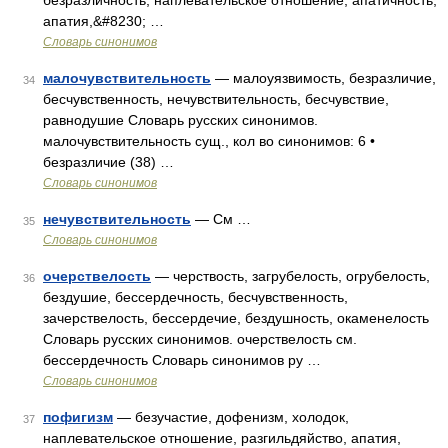
безразличность, наплевательское отношение, апатичность,
апатия,&#8230; …
Словарь синонимов
малочувствительность
— малоуязвимость, безразличие,
34
бесчувственность, нечувствительность, бесчувствие,
равнодушие Словарь русских синонимов.
малочувствительность сущ., кол во синонимов: 6 •
безразличие (38) …
Словарь синонимов
нечувствительность
— См …
35
Словарь синонимов
очерствелость
— черствость, загрубелость, огрубелость,
36
бездушие, бессердечность, бесчувственность,
зачерствелость, бессердечие, бездушность, окаменелость
Словарь русских синонимов. очерствелость см.
бессердечность Словарь синонимов ру …
Словарь синонимов
пофигизм
— безучастие, дофенизм, холодок,
37
наплевательское отношение, разгильдяйство, апатия,