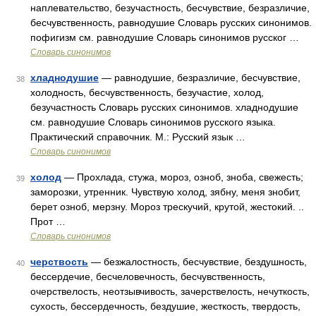
наплевательство, безучастность, бесчувствие, безразличие,
бесчувственность, равнодушие Словарь русских синонимов.
пофигизм см. равнодушие Словарь синонимов русског …
Словарь синонимов
хладнодушие
— равнодушие, безразличие, бесчувствие,
38
холодность, бесчувственность, безучастие, холод,
безучастность Словарь русских синонимов. хладнодушие
см. равнодушие Словарь синонимов русского языка.
Практический справочник. М.: Русский язык …
Словарь синонимов
холод
— Прохлада, стужа, мороз, озноб, зноба, свежесть;
39
заморозки, утренник. Чувствую холод, зябну, меня знобит,
берет озноб, мерзну. Мороз трескучий, крутой, жестокий. ..
Прот …
Словарь синонимов
черствость
— безжалостность, бесчувствие, бездушность,
40
бессердечие, бесчеловечность, бесчувственность,
очерствелость, неотзывчивость, зачерствелость, нечуткость,
сухость, бессердечность, бездушие, жесткость, твердость,