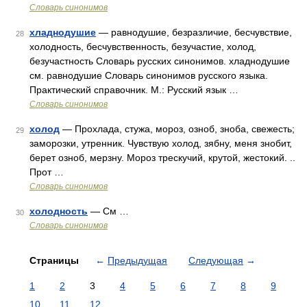
Словарь синонимов
хладнодушие
— равнодушие, безразличие, бесчувствие,
28
холодность, бесчувственность, безучастие, холод,
безучастность Словарь русских синонимов. хладнодушие
см. равнодушие Словарь синонимов русского языка.
Практический справочник. М.: Русский язык …
Словарь синонимов
холод
— Прохлада, стужа, мороз, озноб, зноба, свежесть;
29
заморозки, утренник. Чувствую холод, зябну, меня знобит,
берет озноб, мерзну. Мороз трескучий, крутой, жестокий. ..
Прот …
Словарь синонимов
холодность
— См …
30
Словарь синонимов
Страницы
←
Предыдущая
Следующая
→
1
2
3
4
5
6
7
8
9
10
11
12