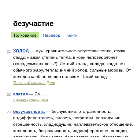
безучастие
Толкование
Перевод
Книги
ХОЛОД
— муж. сравнительное отсутствие тепла, стужа,
21
стыдь; низкая степень тепла, в коей человек зябнет
(холодезь=колодезь?). Летний холод, холода, когда нет
обычного жару, тепла; зимний холод, сильные морозы. От
холодов хлеб не дошел наливом. Такой холод …
Толковый словарь Даля
апатия
— См …
22
Словарь синонимов
безучастность
— бесчувствие, отстраненность,
23
индифферентность, вялость, пофигизм, равнодушие,
отрешенность, хладнодушие, наплевательское отношение,
холодность, безразличность, индифферентизм, холодок,