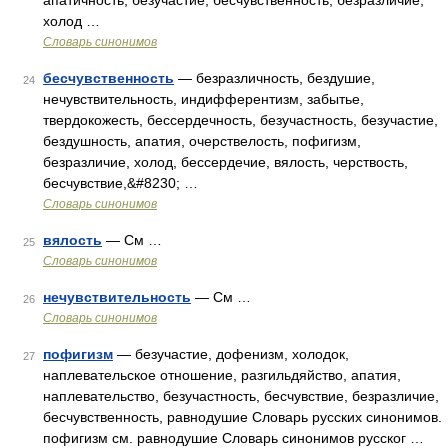
апатичность, безучастие, бесчувственность, безразличие,
холод …
Словарь синонимов
бесчувственность
— безразличность, бездушие,
24
нечувствительность, индифферентизм, забытье,
твердокожесть, бессердечность, безучастность, безучастие,
бездушность, апатия, очерствелость, пофигизм,
безразличие, холод, бессердечие, вялость, черствость,
бесчувствие,&#8230; …
Словарь синонимов
вялость
— См …
25
Словарь синонимов
нечувствительность
— См …
26
Словарь синонимов
пофигизм
— безучастие, дофенизм, холодок,
27
наплевательское отношение, разгильдяйство, апатия,
наплевательство, безучастность, бесчувствие, безразличие,
бесчувственность, равнодушие Словарь русских синонимов.
пофигизм см. равнодушие Словарь синонимов русског …