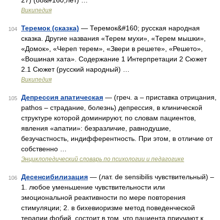
27) (88&#160;лет) …
Википедия
Теремок (сказка)
— Теремок&#160; русская народная
104
сказка. Другие названия «Терем мухи», «Терем мышки»,
«Домок», «Череп терем», «Звери в решете», «Решето»,
«Вошиная хата». Содержание 1 Интерпретации 2 Сюжет
2.1 Сюжет (русский народный) …
Википедия
Депрессия апатическая
— (греч. а – приставка отрицания,
105
pathos – страдание, болезнь) депрессия, в клинической
структуре которой доминируют, по словам пациентов,
явления «апатии»: безразличие, равнодушие,
безучастность, индифферентность. При этом, в отличие от
собственно …
Энциклопедический словарь по психологии и педагогике
Десенсибилизация
— (лат. de sensibilis чувствительный) –
106
1. любое уменьшение чувствительности или
эмоциональной реактивности по мере повторения
стимуляции; 2. в бихевиоризме метод поведенческой
терапии фобий, состоит в том, что пациента приучают к