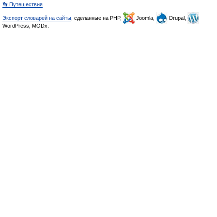
👣 Путешествия
Экспорт словарей на сайты
, сделанные на PHP,
Joomla,
Drupal,
WordPress, MODx.