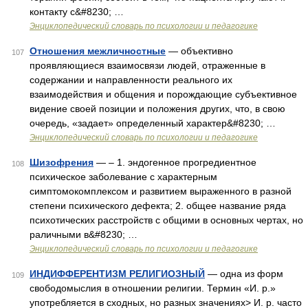
контакту с&#8230; …
Энциклопедический словарь по психологии и педагогике
Отношения межличностные
— объективно
107
проявляющиеся взаимосвязи людей, отраженные в
содержании и направленности реального их
взаимодействия и общения и порождающие субъективное
видение своей позиции и положения других, что, в свою
очередь, «задает» определенный характер&#8230; …
Энциклопедический словарь по психологии и педагогике
Шизофрения
— – 1. эндогенное прогредиентное
108
психическое заболевание с характерным
симптомокомплексом и развитием выраженного в разной
степени психического дефекта; 2. общее название ряда
психотических расстройств с общими в основных чертах, но
раличными в&#8230; …
Энциклопедический словарь по психологии и педагогике
ИНДИФФЕРЕНТИЗМ РЕЛИГИОЗНЫЙ
— одна из форм
109
свободомыслия в отношении религии. Термин «И. р.»
употребляется в сходных, но разных значениях> И. р. часто