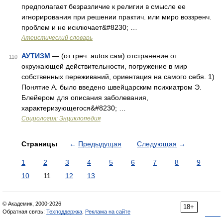
предполагает безразличие к религии в смысле ее
игнорирования при решении практич. или миро воззренч.
проблем и не исключает&#8230; …
Атеистический словарь
АУТИЗМ
— (от греч. autos сам) отстранение от
110
окружающей действительности, погружение в мир
собственных переживаний, ориентация на самого себя. 1)
Понятие А. было введено швейцарским психиатром Э.
Блейером для описания заболевания,
характеризующегося&#8230; …
Социология: Энциклопедия
Страницы
←
Предыдущая
Следующая
→
1
2
3
4
5
6
7
8
9
10
11
12
13
© Академик, 2000-2026
18+
Обратная связь:
Техподдержка
,
Реклама на сайте