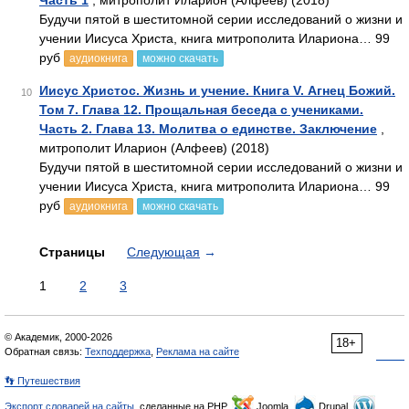
Часть 1
, митрополит Иларион (Алфеев) (2018)
Будучи пятой в шеститомной серии исследований о жизни и
учении Иисуса Христа, книга митрополита Илариона… 99
руб
аудиокнига
можно скачать
Иисус Христос. Жизнь и учение. Книга V. Агнец Божий.
10
Том 7. Глава 12. Прощальная беседа с учениками.
Часть 2. Глава 13. Молитва о единстве. Заключение
,
митрополит Иларион (Алфеев) (2018)
Будучи пятой в шеститомной серии исследований о жизни и
учении Иисуса Христа, книга митрополита Илариона… 99
руб
аудиокнига
можно скачать
Страницы
Следующая
→
1
2
3
© Академик, 2000-2026
18+
Обратная связь:
Техподдержка
,
Реклама на сайте
👣 Путешествия
Экспорт словарей на сайты
, сделанные на PHP,
Joomla,
Drupal,