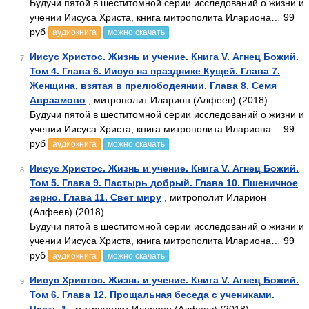
Будучи пятой в шеститомной серии исследований о жизни и
учении Иисуса Христа, книга митрополита Илариона… 99
руб
аудиокнига
можно скачать
Иисус Христос. Жизнь и учение. Книга V. Агнец Божий.
7
Том 4. Глава 6. Иисус на празднике Кущей. Глава 7.
Женщина, взятая в прелюбодеянии. Глава 8. Семя
Авраамово
, митрополит Иларион (Алфеев) (2018)
Будучи пятой в шеститомной серии исследований о жизни и
учении Иисуса Христа, книга митрополита Илариона… 99
руб
аудиокнига
можно скачать
Иисус Христос. Жизнь и учение. Книга V. Агнец Божий.
8
Том 5. Глава 9. Пастырь добрый. Глава 10. Пшеничное
зерно. Глава 11. Свет миру
, митрополит Иларион
(Алфеев) (2018)
Будучи пятой в шеститомной серии исследований о жизни и
учении Иисуса Христа, книга митрополита Илариона… 99
руб
аудиокнига
можно скачать
Иисус Христос. Жизнь и учение. Книга V. Агнец Божий.
9
Том 6. Глава 12. Прощальная беседа с учениками.