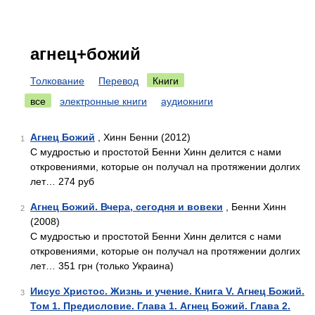
агнец+божий
Толкование
Перевод
Книги
все
электронные книги
аудиокниги
Агнец Божий
, Хинн Бенни (2012)
1
С мудростью и простотой Бенни Хинн делится с нами
откровениями, которые он получал на протяжении долгих
лет… 274 руб
Агнец Божий. Вчера, сегодня и вовеки
, Бенни Хинн
2
(2008)
С мудростью и простотой Бенни Хинн делится с нами
откровениями, которые он получал на протяжении долгих
лет… 351 грн (только Украина)
Иисус Христос. Жизнь и учение. Книга V. Агнец Божий.
3
Том 1. Предисловие. Глава 1. Агнец Божий. Глава 2.