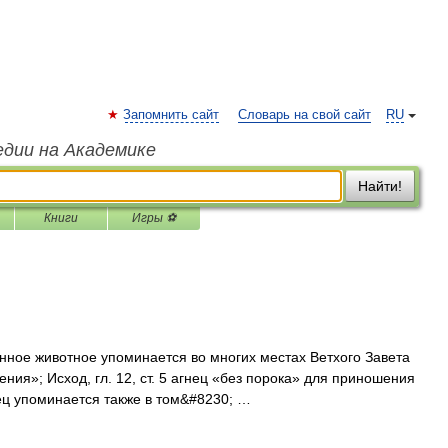
Запомнить сайт
Словарь на свой сайт
RU
едии на Академике
Найти!
Книги
Игры ⚽
нное животное упоминается во многих местах Ветхого Завета
жения»; Исход, гл. 12, ст. 5 агнец «без порока» для приношения
нец упоминается также в том&#8230; …