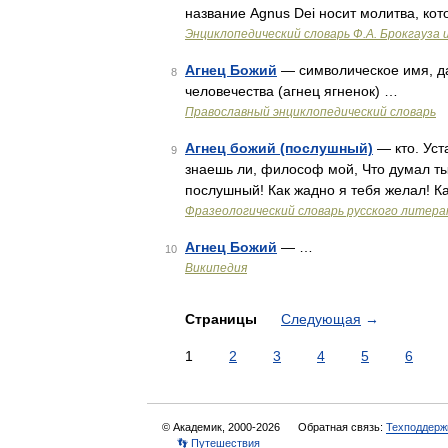
название Agnus Dei носит молитва, кот
Энциклопедический словарь Ф.А. Брокгауза 
Агнец Божий
— символическое имя, да
8
человечества (агнец ягненок) …
Православный энциклопедический словарь
Агнец божий (послушный)
— кто. Уст
9
знаешь ли, философ мой, Что думал ты 
послушный! Как жадно я тебя желал! К
Фразеологический словарь русского литера
Агнец Божий
— …
10
Википедия
Страницы
Следующая
→
1
2
3
4
5
6
© Академик, 2000-2026
Обратная связь:
Техподдерж
👣 Путешествия