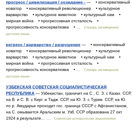
прогресс / цивилизация / созидание -
— • консервативный
новатор • консервативный революционер • культурное
варварство • культурное животное • культурный хам •
мирная война • прогрессивная отсталость •
прогрессивность консерватизма • …
Словарь оксюморонов
русского языка
регресс / варварство / разрушение
— • консервативный
новатор • консервативный революционер • культурное
варварство • культурное животное • культурный хам •
мирная война • прогрессивная отсталость •
прогрессивность консерватизма • …
Словарь оксюморонов
русского языка
УЗБЕКСКАЯ СОВЕТСКАЯ СОЦИАЛИСТИЧЕСКАЯ
РЕСПУБЛИКА
— Узбекистан, граничит на С., С. З. с Казах. ССР,
на В. и С. В. с Кирг. и Тадж. ССР, на Ю. З. с Туркм. ССР, на Ю.
по р. Амударье проходит гос. граница СССР с Афганистаном,
на С. омывается Аральским м. Узб. ССР образована 27 окт.
1924 в результате… …
Советская историческая энциклопедия