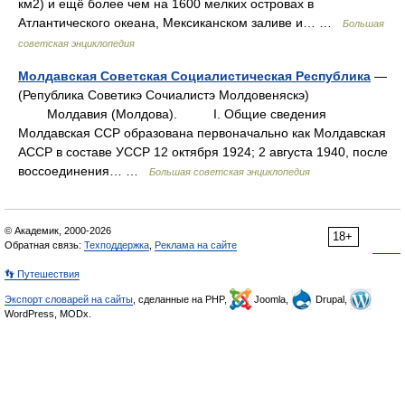
км2) и ещё более чем на 1600 мелких островах в
Атлантического океана, Мексиканском заливе и… …
Большая
советская энциклопедия
Молдавская Советская Социалистическая Республика
—
(Република Советикэ Сочиалистэ Молдовеняскэ)
Молдавия (Молдова). I. Общие сведения
Молдавская ССР образована первоначально как Молдавская
АССР в составе УССР 12 октября 1924; 2 августа 1940, после
воссоединения… …
Большая советская энциклопедия
© Академик, 2000-2026
18+
Обратная связь:
Техподдержка
,
Реклама на сайте
👣 Путешествия
Экспорт словарей на сайты
, сделанные на PHP,
Joomla,
Drupal,
WordPress, MODx.