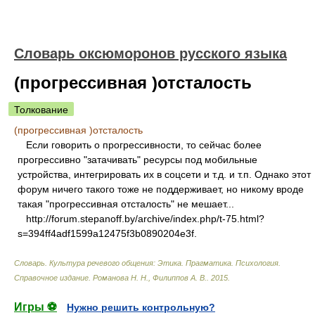
Словарь оксюморонов русского языка
(прогрессивная )отсталость
Толкование
(прогрессивная )отсталость
Если говорить о прогрессивности, то сейчас более
прогрессивно "затачивать" ресурсы под мобильные
устройства, интегрировать их в соцсети и т.д. и т.п. Однако этот
форум ничего такого тоже не поддерживает, но никому вроде
такая "прогрессивная отсталость" не мешает...
http://forum.stepanoff.by/archive/index.php/t-75.html?
s=394ff4adf1599a12475f3b0890204e3f.
Словарь. Культура речевого общения: Этика. Прагматика. Психология.
Справочное издание
.
Романова Н. Н., Филиппов А. В.
.
2015
.
Игры ⚽
Нужно решить контрольную?