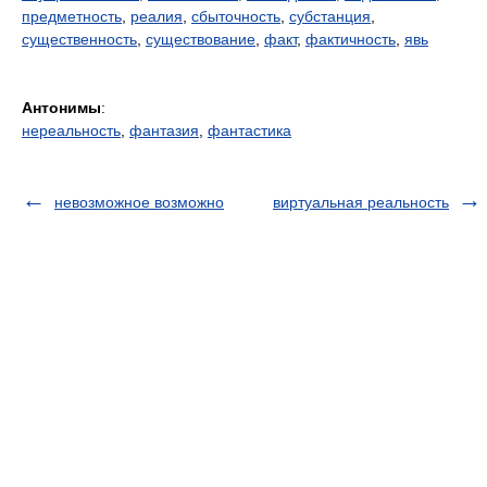
предметность
,
реалия
,
сбыточность
,
субстанция
,
существенность
,
существование
,
факт
,
фактичность
,
явь
Антонимы
:
нереальность
,
фантазия
,
фантастика
невозможное возможно
виртуальная реальность