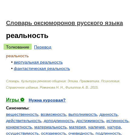
Словарь оксюморонов русского языка
реальность
Толкование
Перевод
реальность
•
виртуальная реальность
•
фантастическая реальность
Словарь. Культура речевого общения: Этика. Прагматика. Психология.
Справочное издание
.
Романова Н. Н., Филиппов А. В.
.
2015
.
Игры ⚽
Нужна курсовая?
Синонимы
:
вещественность
,
возможность
,
выполнимость
,
данность
,
действительность
,
доподлинность
,
достижимость
,
истинность
,
конкретность
,
материальность
,
материя
,
наличие
,
натура
,
осуществимость
,
осязаемость
,
очевидность
,
подлинность
,