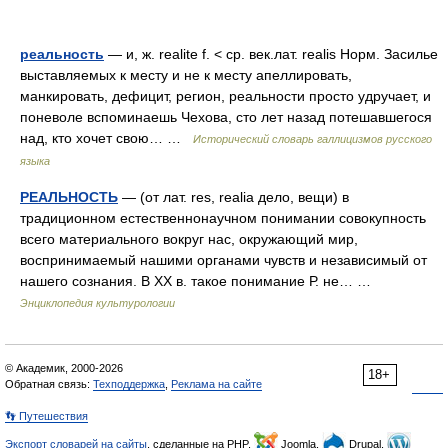
реальность
— и, ж. realite f. < ср. век.лат. realis Норм. Засилье
выставляемых к месту и не к месту апеллировать,
манкировать, дефицит, регион, реальности просто удручает, и
поневоле вспоминаешь Чехова, сто лет назад потешавшегося
над, кто хочет свою… …
Исторический словарь галлицизмов русского
языка
РЕАЛЬНОСТЬ
— (от лат. res, realia дело, вещи) в
традиционном естественнонаучном понимании совокупность
всего материального вокруг нас, окружающий мир,
воспринимаемый нашими органами чувств и независимый от
нашего сознания. В ХХ в. такое понимание Р. не… …
Энциклопедия культурологии
© Академик, 2000-2026
18+
Обратная связь:
Техподдержка
,
Реклама на сайте
👣 Путешествия
Экспорт словарей на сайты
, сделанные на PHP,
Joomla,
Drupal,