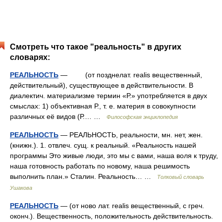
Смотреть что такое "реальность" в других
словарях:
РЕАЛЬНОСТЬ
— (от позднелат. realis вещественный,
действительный), существующее в действительности. В
диалектич. материализме термин «Р.» употребляется в двух
смыслах: 1) объективная Р., т. е. материя в совокупности
различных её видов (Р.… …
Философская энциклопедия
РЕАЛЬНОСТЬ
— РЕАЛЬНОСТЬ, реальности, мн. нет, жен.
(книжн.). 1. отвлеч. сущ. к реальный. «Реальность нашей
программы Это живые люди, это мы с вами, наша воля к труду,
наша готовность работать по новому, наша решимость
выполнить план.» Сталин. Реальность… …
Толковый словарь
Ушакова
РЕАЛЬНОСТЬ
— (от ново лат. realis вещественный, с греч.
оконч.). Вещественность, положительность действительность.