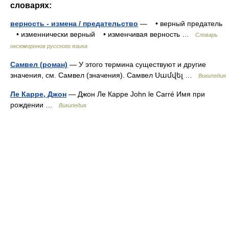
словарях:
верность - измена / предательство
— • верный предатель
• изменнически верный • изменчивая верность …
Словарь
оксюморонов русского языка
Самвел (роман)
— У этого термина существуют и другие
значения, см. Самвел (значения). Самвел Սամվել …
Википедия
Ле Карре, Джон
— Джон Ле Карре John le Carré Имя при
рождении …
Википедия