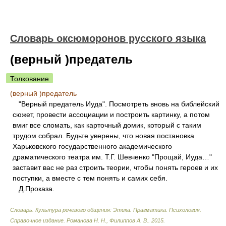
Словарь оксюморонов русского языка
(верный )предатель
Толкование
(верный )предатель
"Верный предатель Иуда". Посмотреть вновь на библейский
сюжет, провести ассоциации и построить картинку, а потом
вмиг все сломать, как карточный домик, который с таким
трудом собрал. Будьте уверены, что новая постановка
Харьковского государственного академического
драматического театра им. Т.Г. Шевченко "Прощай, Иуда…"
заставит вас не раз строить теории, чтобы понять героев и их
поступки, а вместе с тем понять и самих себя.
Д.Проказа.
Словарь. Культура речевого общения: Этика. Прагматика. Психология.
Справочное издание
.
Романова Н. Н., Филиппов А. В.
.
2015
.