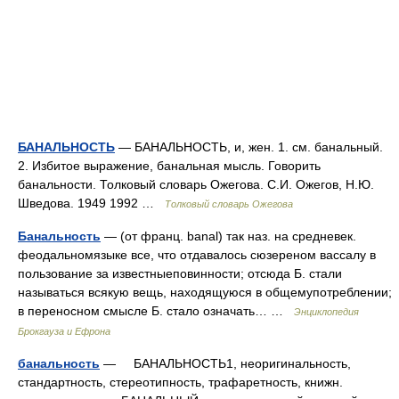
БАНАЛЬНОСТЬ
— БАНАЛЬНОСТЬ, и, жен. 1. см. банальный.
2. Избитое выражение, банальная мысль. Говорить
банальности. Толковый словарь Ожегова. С.И. Ожегов, Н.Ю.
Шведова. 1949 1992 …
Толковый словарь Ожегова
Банальность
— (от франц. banal) так наз. на средневек.
феодальномязыке все, что отдавалось сюзереном вассалу в
пользование за известныеповинности; отсюда Б. стали
называться всякую вещь, находящуюся в общемупотреблении;
в переносном смысле Б. стало означать… …
Энциклопедия
Брокгауза и Ефрона
банальность
— БАНАЛЬНОСТЬ1, неоригинальность,
стандартность, стереотипность, трафаретность, книжн.