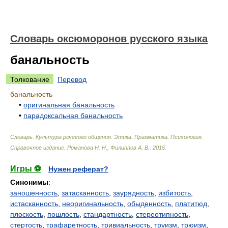
Словарь оксюморонов русского языка
банальность
Толкование
Перевод
банальность
•
оригинальная банальность
•
парадоксальная банальность
Словарь. Культура речевого общения: Этика. Прагматика. Психология.
Справочное издание
.
Романова Н. Н., Филиппов А. В.
.
2015
.
Игры ⚽
Нужен реферат?
Синонимы
:
заношенность
,
затасканность
,
заурядность
,
избитость
,
истасканность
,
неоригинальность
,
обыденность
,
платитюд
,
плоскость
,
пошлость
,
стандартность
,
стереотипность
,
стертость
,
трафаретность
,
тривиальность
,
труизм
,
трюизм
,