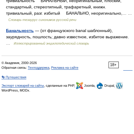
тривиальность БАНАЛЬНЫЙ, неоригинальный, плоский,
стандартный, стереотипный, трафаретный, книжн.
тривиальный, разг. избитый БАНАЛЬНО, неоригинально,… …
Словарь-тезаурус синонимов русской речи
Банальность
— (от французского banal шаблонный),
заурядность, пошлость; давно известное, избитое выражение.
…
Иллюстрированный энциклопедический словарь
© Академик, 2000-2026
18+
Обратная связь:
Техподдержка
,
Реклама на сайте
👣 Путешествия
Экспорт словарей на сайты
, сделанные на PHP,
Joomla,
Drupal,
WordPress, MODx.